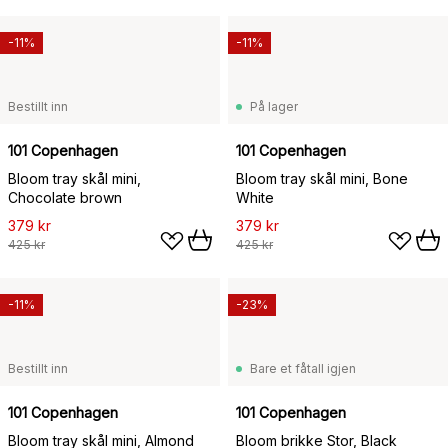
-11%
-11%
Bestillt inn
På lager
101 Copenhagen
101 Copenhagen
Bloom tray skål mini,
Bloom tray skål mini, Bone
Chocolate brown
White
379 kr
379 kr
425 kr
425 kr
-11%
-23%
Bestillt inn
Bare et fåtall igjen
101 Copenhagen
101 Copenhagen
Bloom tray skål mini, Almond
Bloom brikke Stor, Black