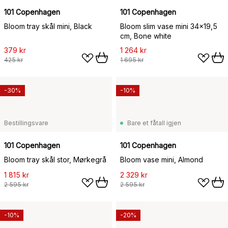
101 Copenhagen
101 Copenhagen
Bloom tray skål mini, Black
Bloom slim vase mini 34x19,5
cm, Bone white
379 kr
1 264 kr
425 kr
1 695 kr
-30%
-10%
Bestillingsvare
Bare et fåtall igjen
101 Copenhagen
101 Copenhagen
Bloom tray skål stor, Mørkegrå
Bloom vase mini, Almond
1 815 kr
2 329 kr
2 595 kr
2 595 kr
-10%
-20%