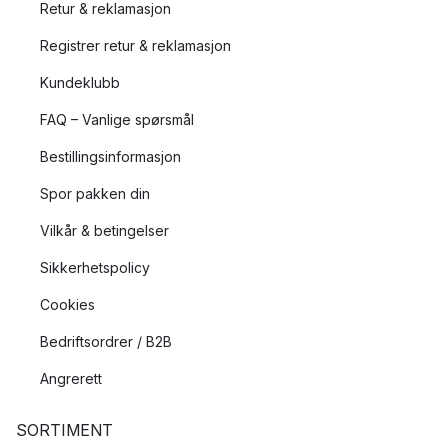
Retur & reklamasjon
uten å kompromisse med lekenhet og individualitet.
Registrer retur & reklamasjon
101 Copenhagens mest populære produkter
Kundeklubb
101 Copenhagen har ikke eksistert lenge, men har allerede
FAQ – Vanlige spørsmål
skapt produkter som har blitt klassikere, som for eksempel
vasene Sphere og Duck, samt takkronen Drop chandelier.
Bestillingsinformasjon
Spor pakken din
Vilkår & betingelser
Sikkerhetspolicy
Cookies
Bedriftsordrer / B2B
Angrerett
SORTIMENT