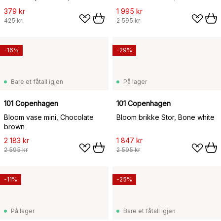
379 kr
1 995 kr
425 kr
2 595 kr
-16%
-29%
Bare et fåtall igjen
På lager
101 Copenhagen
101 Copenhagen
Bloom vase mini, Chocolate
Bloom brikke Stor, Bone white
brown
2 183 kr
1 847 kr
2 595 kr
2 595 kr
-11%
-25%
På lager
Bare et fåtall igjen