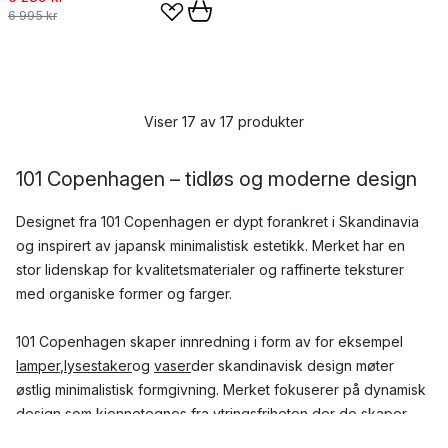
6 995 kr
Viser 17 av 17 produkter
101 Copenhagen – tidløs og moderne design
Designet fra 101 Copenhagen er dypt forankret i Skandinavia
og inspirert av japansk minimalistisk estetikk. Merket har en
stor lidenskap for kvalitetsmaterialer og raffinerte teksturer
med organiske former og farger.
101 Copenhagen skaper innredning i form av for eksempel
lamper
,
lysestaker
og
vaser
der skandinavisk design møter
østlig minimalistisk formgivning. Merket fokuserer på dynamisk
design som kjennetegnes fra ytringsfriheten der de skaper
unike og tidløse håndverk. 101 Copenhagen tilbyr serier som