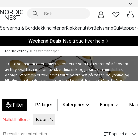
Servering & Borddekking
Interiør
Kjøkkenutstyr
Belysning
Gulvtepper 
Weekend Deals
: Nye tilbud hver helg
Merkevarer
/
101 Copenhagen
101 Copenhagen
101 Copenhagen er et dansk varemerke som fokuserer på håndverk
av høy kvalitet, inspirert av skandinavisk og japansk minimalistisk
design. Varemerket fokuserer først og fremst på vaser, belysning og
tilbehør i materialer som holder høy kvalitet. Hos oss i Nordic Nest
finner du et bredt utvalg av hjemindredning fra 101 Copenhagen.
Filter
På lager
Kategorier
Farger
Mate
Nullstill filter
Bloom
17
resultater sortert etter
Popularitet