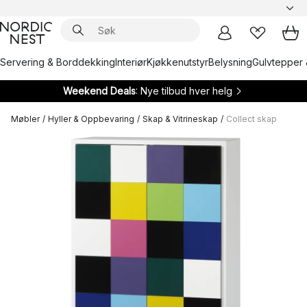
Servering & Borddekking
Interiør
Kjøkkenutstyr
Belysning
Gulvtepper 
Weekend Deals
: Nye tilbud hver helg
Møbler
/
Hyller & Oppbevaring
/
Skap & Vitrineskap
/
Collect skap