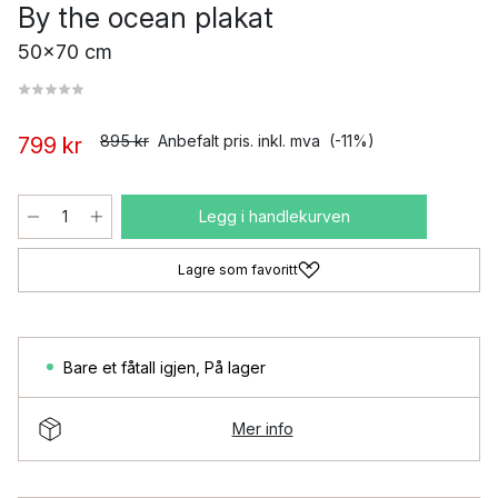
By the ocean plakat
50x70 cm
895 kr
Anbefalt pris. inkl. mva
(-11%)
799 kr
Legg i handlekurven
Lagre som favoritt
Bare et fåtall igjen
,
På lager
Mer info