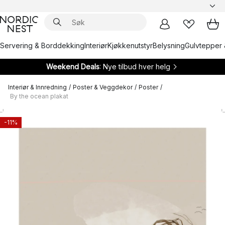
Servering & Borddekking
Interiør
Kjøkkenutstyr
Belysning
Gulvtepper 
Weekend Deals
: Nye tilbud hver helg
Interiør & Innredning
/
Poster & Veggdekor
/
Poster
/
By the ocean plakat
-11%