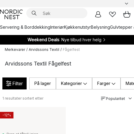
Servering & Borddekking
Interiør
Kjøkkenutstyr
Belysning
Gulvtepper 
Weekend Deals
: Nye tilbud hver helg
Merkevarer
/
Arvidssons Textil
/
Fågelfest
Arvidssons Textil Fågelfest
Filter
På lager
Kategorier
Farger
Mate
1
resultater sortert etter
Popularitet
-12%