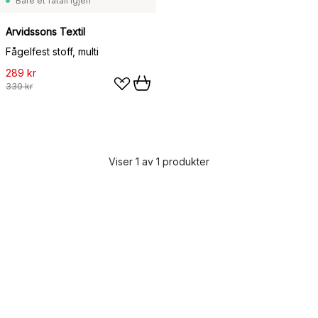
Bare et fåtall igjen
Arvidssons Textil
Fågelfest stoff, multi
289 kr
330 kr
Viser 1 av 1 produkter