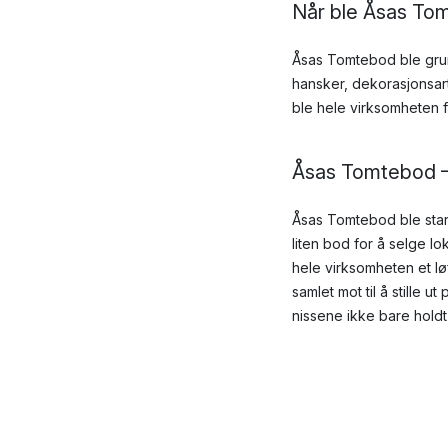
Når ble Åsas To
Åsas Tomtebod ble grunnl
hansker, dekorasjonsarti
ble hele virksomheten f
Åsas Tomtebod 
Åsas Tomtebod ble start
liten bod for å selge l
hele virksomheten et l
samlet mot til å stille 
nissene ikke bare holdt