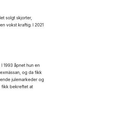
t solgt skjorter,
n vokst kraftig. I 2021
 I 1993 åpnet hun en
rmexmässan, og da fikk
ggende julemarkeder og
 fikk bekreftet at