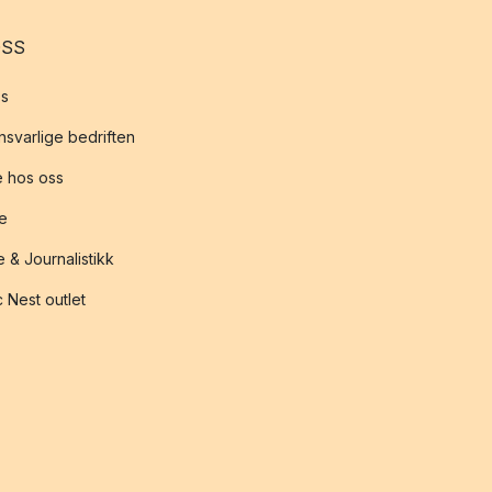
OSS
s
svarlige bedriften
 hos oss
te
 & Journalistikk
 Nest outlet