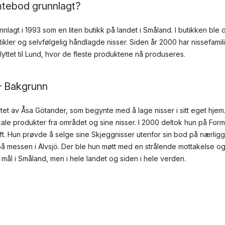
mtebod grunnlagt?
agt i 1993 som en liten butikk på landet i Småland. I butikken ble de
kler og selvfølgelig håndlagde nisser. Siden år 2000 har nissefamilie
lyttet til Lund, hvor de fleste produktene nå produseres.
– Bakgrunn
et av Åsa Götander, som begynte med å lage nisser i sitt eget hjem.
okale produkter fra området og sine nisser. I 2000 deltok hun på Fo
øft. Hun prøvde å selge sine Skjeggnisser utenfor sin bod på nærli
ut på messen i Älvsjö. Der ble hun møtt med en strålende mottakelse og
 mål i Småland, men i hele landet og siden i hele verden.