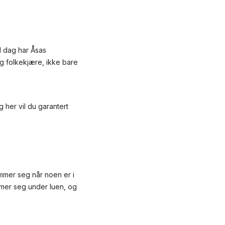
I dag har Åsas
g folkekjære, ikke bare
 her vil du garantert
mmer seg når noen er i
mmer seg under luen, og