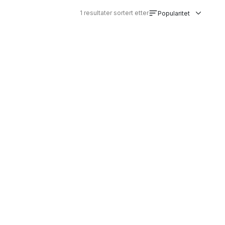
1
resultater sortert etter
Popularitet