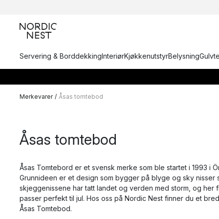
Servering & Borddekking
Interiør
Kjøkkenutstyr
Belysning
Gulvt
Merkevarer
/
Åsas tomtebod
Åsas tomtebod
Åsas Tomtebord er et svensk merke som ble startet i 1993 i 
Grunnideen er et design som bygger på blyge og sky nisser 
skjeggenissene har tatt landet og verden med storm, og her fi
passer perfekt til jul. Hos oss på Nordic Nest finner du et bredt
Åsas Tomtebod.