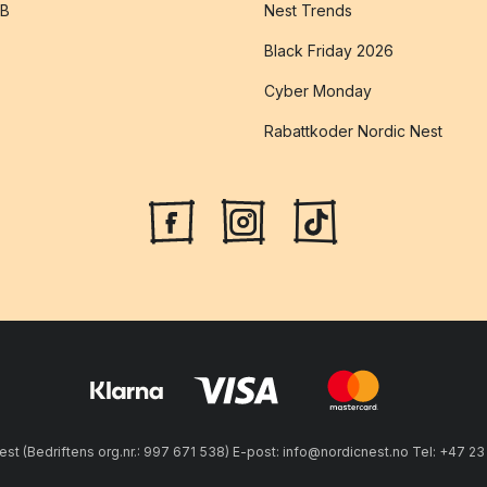
2B
Nest Trends
Black Friday 2026
Cyber Monday
Rabattkoder Nordic Nest
est (Bedriftens org.nr.: 997 671 538) E-post: info@nordicnest.no Tel: +47 2