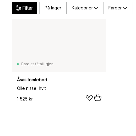
Filter
På lager
Kategorier
Farger
Bare et fåtall igjen
Åsas tomtebod
Olle nisse, hvit
1 525 kr