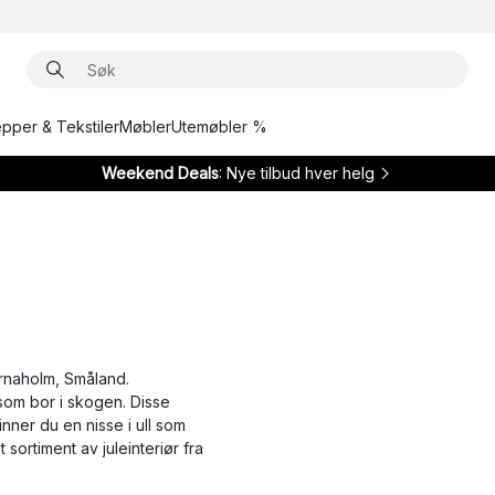
epper & Tekstiler
Møbler
Utemøbler %
Weekend Deals
: Nye tilbud hver helg
Örnaholm, Småland.
som bor i skogen. Disse
nner du en nisse i ull som
 sortiment av juleinteriør fra