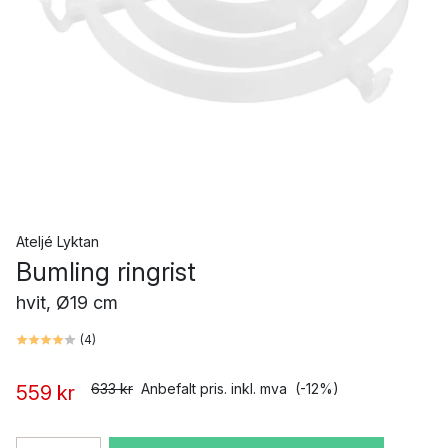
Ateljé Lyktan
Bumling ringrist
hvit, Ø19 cm
(
4
)
633 kr
Anbefalt pris. inkl. mva
(-12%)
559 kr