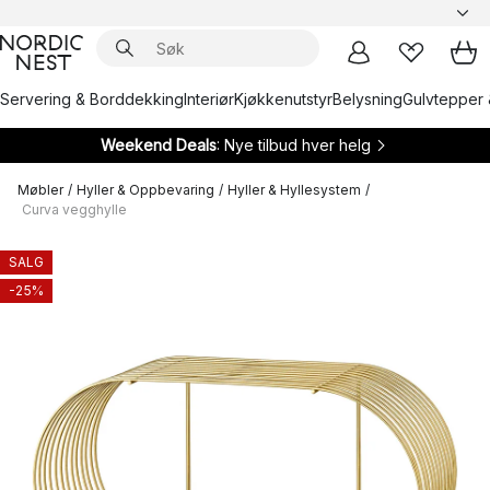
Servering & Borddekking
Interiør
Kjøkkenutstyr
Belysning
Gulvtepper 
Weekend Deals
: Nye tilbud hver helg
Møbler
/
Hyller & Oppbevaring
/
Hyller & Hyllesystem
/
Curva vegghylle
SALG
-25%