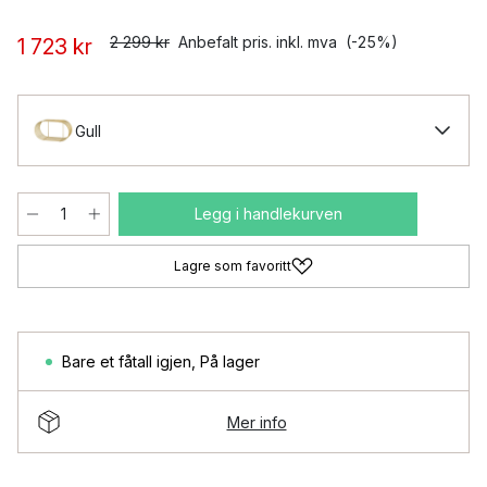
2 299 kr
Anbefalt pris. inkl. mva
(-25%)
1 723 kr
Gull
Legg i handlekurven
Lagre som favoritt
Bare et fåtall igjen
,
På lager
Mer info