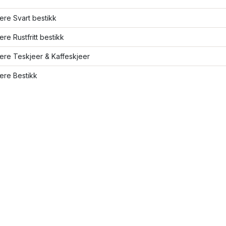
lere Svart bestikk
lere Rustfritt bestikk
lere Teskjeer & Kaffeskjeer
lere Bestikk