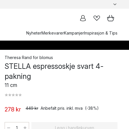
Nyheter
Merkevarer
Kampanjer
Inspirasjon & Tips
Theresa Rand
for
blomus
STELLA espressoskje svart 4-
pakning
11 cm
449 kr
Anbefalt pris. inkl. mva
(-38%)
278 kr
Legg i handlekurven