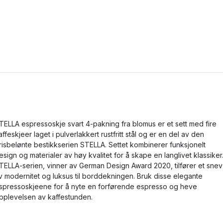
TELLA espressoskje svart 4-pakning fra blomus er et sett med fire
affeskjeer laget i pulverlakkert rustfritt stål og er en del av den
risbelønte bestikkserien STELLA. Settet kombinerer funksjonelt
esign og materialer av høy kvalitet for å skape en langlivet klassiker
TELLA-serien, vinner av German Design Award 2020, tilfører et snev
v modernitet og luksus til borddekningen. Bruk disse elegante
spressoskjeene for å nyte en forførende espresso og heve
pplevelsen av kaffestunden.