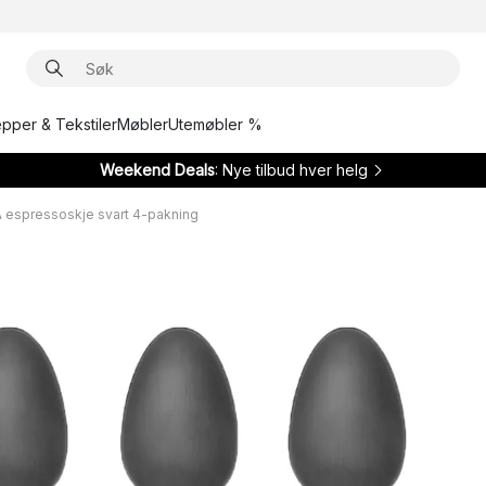
epper & Tekstiler
Møbler
Utemøbler %
Weekend Deals
: Nye tilbud hver helg
 espressoskje svart 4-pakning