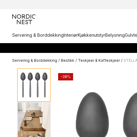
Servering & Borddekking
Interiør
Kjøkkenutstyr
Belysning
Gulvt
Servering & Borddekking
/
Bestikk
/
Teskjeer & Kaffeskjeer
/
STELLA
-38%