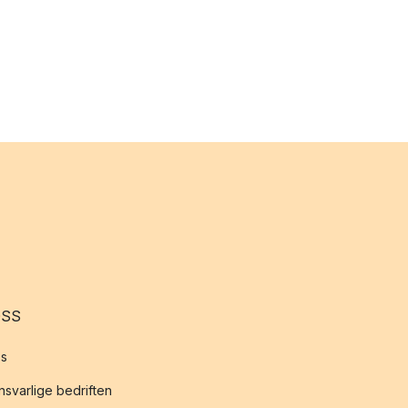
OSS
s
svarlige bedriften