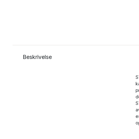
Beskrivelse
S
k
p
d
S
a
e
o