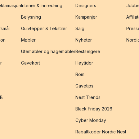
reklamasjon
Interiør & Innredning
Designers
Jobbe
Belysning
Kampanjer
Affilia
rsmål
Gulvtepper & Tekstiler
Salg
Presse
jon
Møbler
Nyheter
Nordic
Utemøbler og hagemøbler
Bestselgere
r
Gavekort
Høytider
Rom
Gavetips
2B
Nest Trends
Black Friday 2026
Cyber Monday
Rabattkoder Nordic Nest