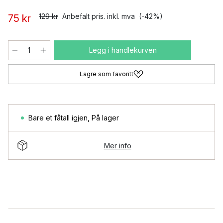
129 kr
Anbefalt pris. inkl. mva
(-42%)
75 kr
Legg i handlekurven
Lagre som favoritt
Bare et fåtall igjen
,
På lager
Mer info