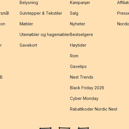
Belysning
Kampanjer
Affilia
rsmål
Gulvtepper & Tekstiler
Salg
Presse
jon
Møbler
Nyheter
Nordic
Utemøbler og hagemøbler
Bestselgere
r
Gavekort
Høytider
Rom
Gavetips
2B
Nest Trends
Black Friday 2026
Cyber Monday
Rabattkoder Nordic Nest