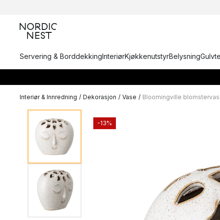
Servering & Borddekking
Interiør
Kjøkkenutstyr
Belysning
Gulvt
Interiør & Innredning
/
Dekorasjon
/
Vase
/
Bloomingville blomsterva
-13%