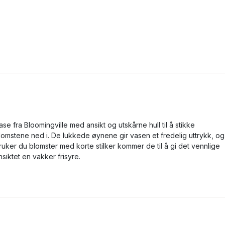
ase fra Bloomingville med ansikt og utskårne hull til å stikke
lomstene ned i. De lukkede øynene gir vasen et fredelig uttrykk, og
ruker du blomster med korte stilker kommer de til å gi det vennlige
nsiktet en vakker frisyre.