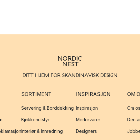
DITT HJEM FOR SKANDINAVISK DESIGN
SORTIMENT
INSPIRASJON
OM 
Servering & Borddekking
Inspirasjon
Om os
on
Kjøkkenutstyr
Merkevarer
Den an
reklamasjon
Interiør & Innredning
Designers
Jobbe