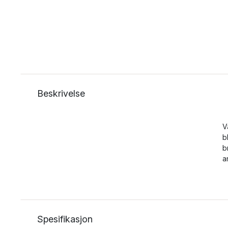
Beskrivelse
V
b
b
a
Spesifikasjon