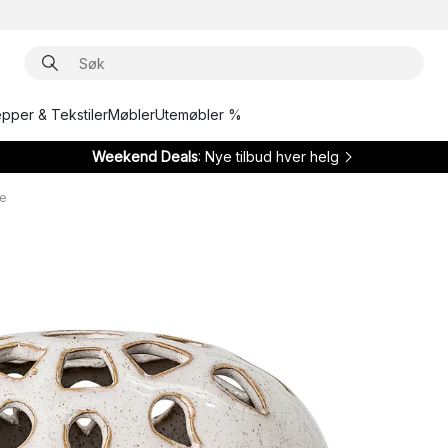
epper & Tekstiler
Møbler
Utemøbler %
Weekend Deals
: Nye tilbud hver helg
se