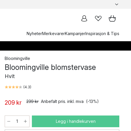
Nyheter
Merkevarer
Kampanjer
Inspirasjon & Tips
Bloomingville
Bloomingville blomstervase
Hvit
(
4.3
)
239 kr
Anbefalt pris. inkl. mva
(-13%)
209 kr
Legg i handlekurven