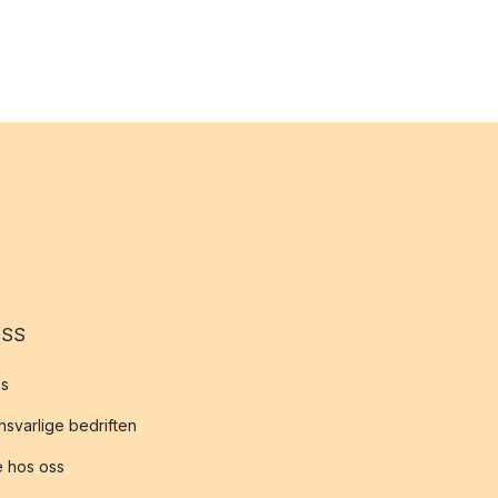
OSS
s
svarlige bedriften
 hos oss