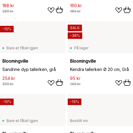
188 kr
160 kr
269 kr
189 kr
SALG
-15%
-36%
Bare et fåtall igjen
På lager
Bloomingville
Bloomingville
Sandrine dyp tallerken, grå
Kendra tallerken Ø 20 cm, Grå
254 kr
95 kr
299 kr
149 kr
-15%
-15%
Bare et fåtall igjen
Bestillt inn