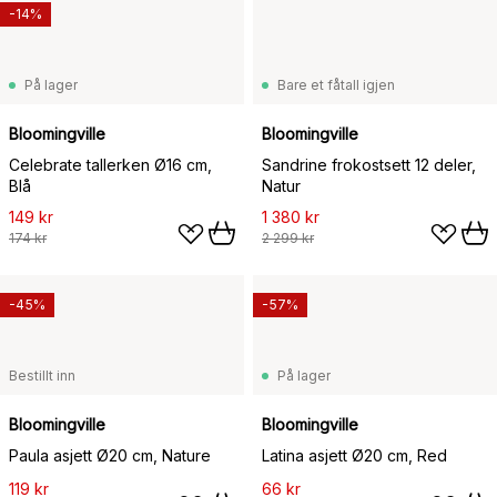
-14%
På lager
Bare et fåtall igjen
Bloomingville
Bloomingville
Celebrate tallerken Ø16 cm,
Sandrine frokostsett 12 deler,
Blå
Natur
149 kr
1 380 kr
174 kr
2 299 kr
-45%
-57%
Bestillt inn
På lager
Bloomingville
Bloomingville
Paula asjett Ø20 cm, Nature
Latina asjett Ø20 cm, Red
119 kr
66 kr