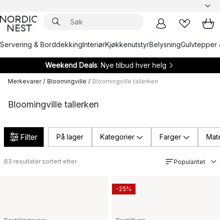
Servering & Borddekking
Interiør
Kjøkkenutstyr
Belysning
Gulvtepper 
Weekend Deals
: Nye tilbud hver helg
Merkevarer
/
Bloomingville
/
Bloomingville tallerken
Bloomingville tallerken
Filter
På lager
Kategorier
Farger
Mate
83
resultater sortert etter
Popularitet
-25%