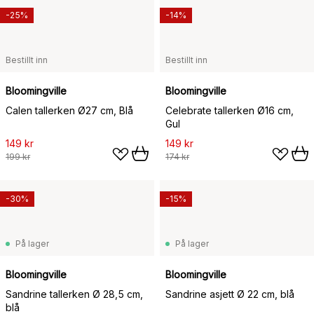
-25%
-14%
Bestillt inn
Bestillt inn
Bloomingville
Bloomingville
Calen tallerken Ø27 cm, Blå
Celebrate tallerken Ø16 cm,
Gul
149 kr
149 kr
199 kr
174 kr
-30%
-15%
På lager
På lager
Bloomingville
Bloomingville
Sandrine tallerken Ø 28,5 cm,
Sandrine asjett Ø 22 cm, blå
blå