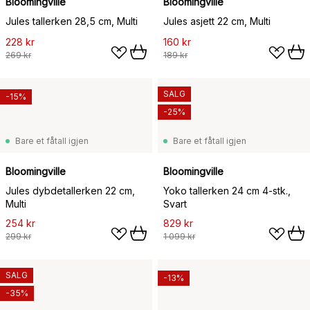
Bloomingville
Bloomingville
Jules tallerken 28,5 cm, Multi
Jules asjett 22 cm, Multi
228 kr
160 kr
269 kr
189 kr
SALG
-15%
-25%
Bare et fåtall igjen
Bare et fåtall igjen
Bloomingville
Bloomingville
Jules dybdetallerken 22 cm,
Yoko tallerken 24 cm 4-stk.,
Multi
Svart
254 kr
829 kr
299 kr
1 099 kr
SALG
-13%
-35%