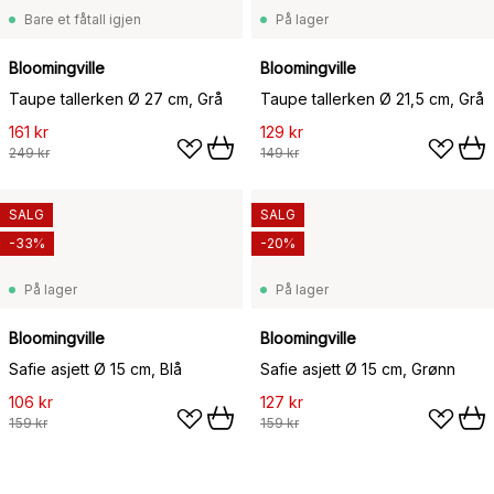
Bare et fåtall igjen
På lager
Bloomingville
Bloomingville
Taupe tallerken Ø 27 cm, Grå
Taupe tallerken Ø 21,5 cm, Grå
161 kr
129 kr
249 kr
149 kr
SALG
SALG
-33%
-20%
På lager
På lager
Bloomingville
Bloomingville
Safie asjett Ø 15 cm, Blå
Safie asjett Ø 15 cm, Grønn
106 kr
127 kr
159 kr
159 kr