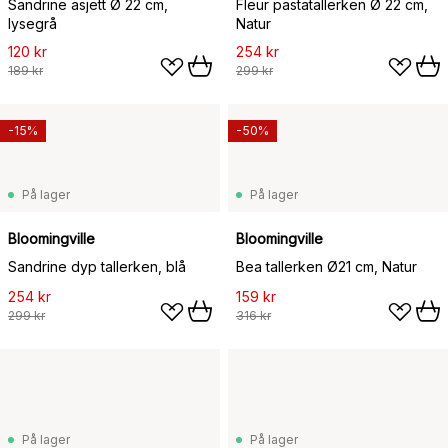
Sandrine asjett Ø 22 cm,
Fleur pastatallerken Ø 22 cm,
lysegrå
Natur
120 kr
254 kr
189 kr
299 kr
-15%
-50%
På lager
På lager
Bloomingville
Bloomingville
Sandrine dyp tallerken, blå
Bea tallerken Ø21 cm, Natur
254 kr
159 kr
299 kr
316 kr
På lager
På lager