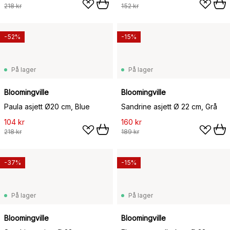
218 kr
152 kr
-52%
-15%
På lager
På lager
Bloomingville
Bloomingville
Paula asjett Ø20 cm, Blue
Sandrine asjett Ø 22 cm, Grå
104 kr
160 kr
218 kr
189 kr
-37%
-15%
På lager
På lager
Bloomingville
Bloomingville