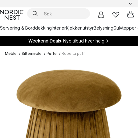
Servering & Borddekking
Interiør
Kjøkkenutstyr
Belysning
Gulvtepper 
Weekend Deals
: Nye tilbud hver helg
Møbler
/
Sittemøbler
/
Puffer
/
Roberta puff