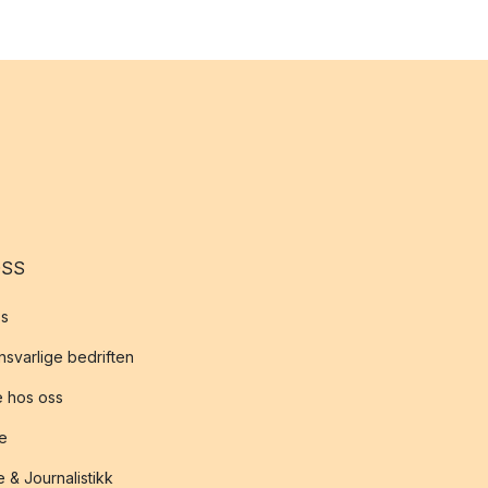
OSS
s
svarlige bedriften
 hos oss
te
 & Journalistikk