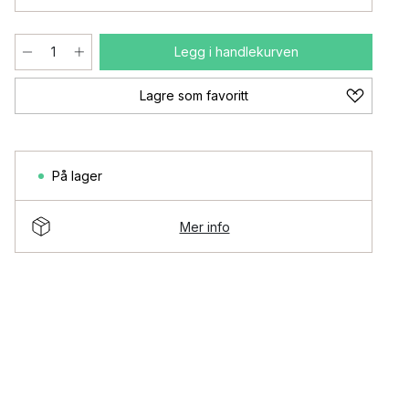
Legg i handlekurven
Lagre som favoritt
På lager
Mer info