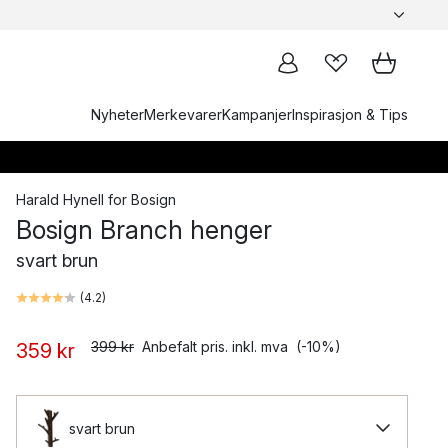
Nyheter
Merkevarer
Kampanjer
Inspirasjon & Tips
Harald Hynell
for
Bosign
Bosign Branch henger
svart brun
(
4.2
)
399 kr
Anbefalt pris. inkl. mva
(-10%)
359 kr
svart brun