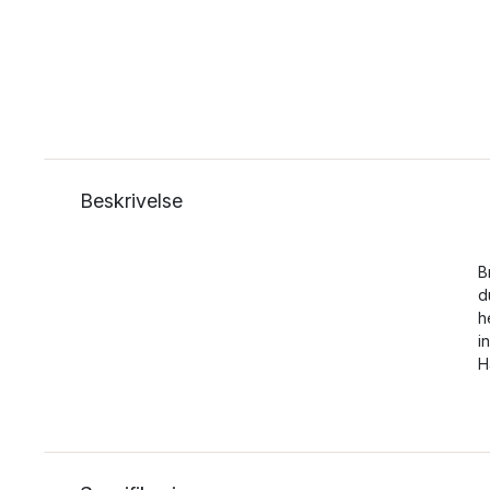
Beskrivelse
B
d
h
i
H