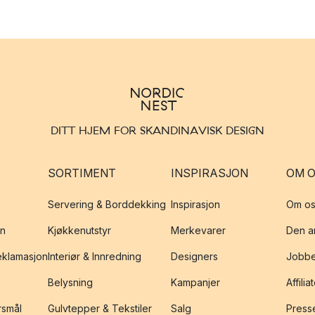
DITT HJEM FOR SKANDINAVISK DESIGN
SORTIMENT
INSPIRASJON
OM 
Servering & Borddekking
Inspirasjon
Om os
on
Kjøkkenutstyr
Merkevarer
Den an
reklamasjon
Interiør & Innredning
Designers
Jobbe
Belysning
Kampanjer
Affilia
rsmål
Gulvtepper & Tekstiler
Salg
Presse