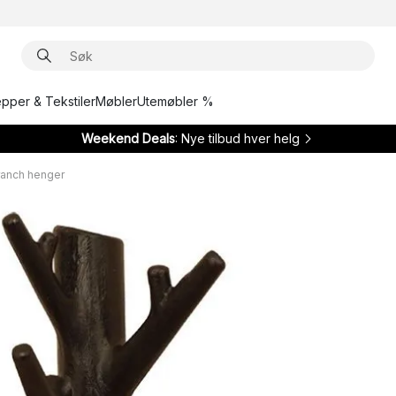
epper & Tekstiler
Møbler
Utemøbler %
Weekend Deals
: Nye tilbud hver helg
ranch henger