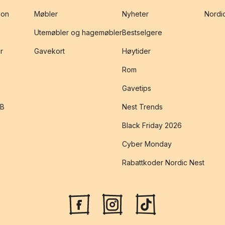
jon
Møbler
Nyheter
Nordic
Utemøbler og hagemøbler
Bestselgere
r
Gavekort
Høytider
Rom
Gavetips
2B
Nest Trends
Black Friday 2026
Cyber Monday
Rabattkoder Nordic Nest