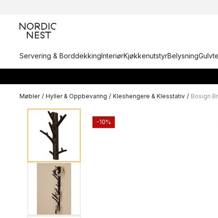
Servering & Borddekking
Interiør
Kjøkkenutstyr
Belysning
Gulvt
Møbler
/
Hyller & Oppbevaring
/
Kleshengere & Klesstativ
/
Bosign B
-10%