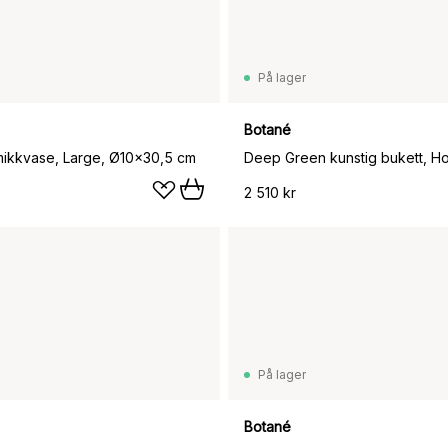
På lager
Botané
mikkvase, Large, Ø10x30,5 cm
2 510 kr
På lager
Botané