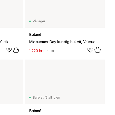
På lager
Botané
10 stk
Midsummer Day kunstig bukett, Valmue–villblomster 12 stk
1 220 kr
1 960 kr
Bare et fåtall igjen
Botané