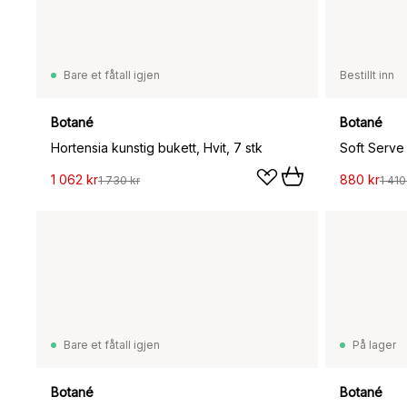
Bare et fåtall igjen
Bestillt inn
Botané
Botané
Hortensia kunstig bukett, Hvit, 7 stk
1 062 kr
880 kr
1 730 kr
1 410
Bare et fåtall igjen
På lager
Botané
Botané