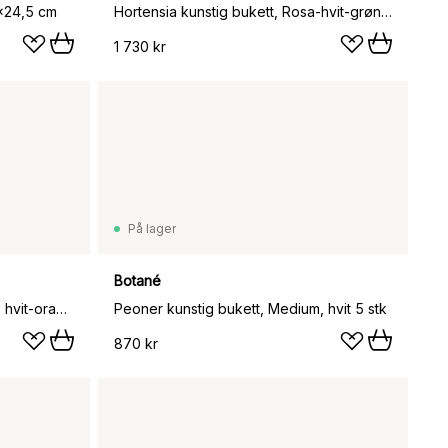
8x24,5 cm
Hortensia kunstig bukett, Rosa-hvit-grønn, 7 stk.
1 730 kr
På lager
Botané
Vallmo kunstig bukett, Daylight, hvit-oransje
Peoner kunstig bukett, Medium, hvit 5 stk
870 kr