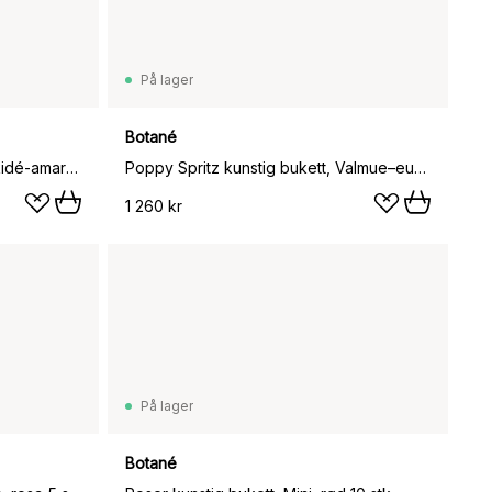
På lager
Botané
Velvet Vine kunstig bukett, Orkidé-amaranth 6 stk
Poppy Spritz kunstig bukett, Valmue–eukalyptus 10 stk
1 260 kr
På lager
Botané