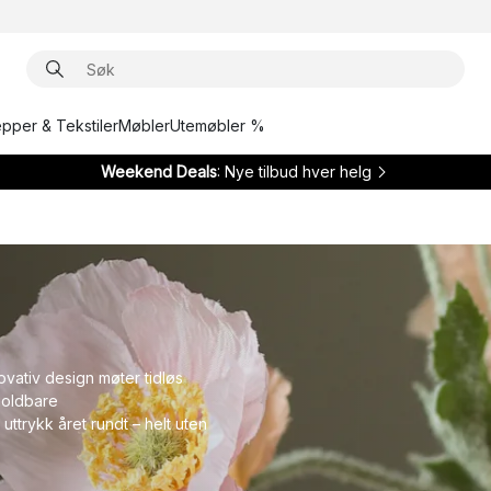
epper & Tekstiler
Møbler
Utemøbler %
Weekend Deals
: Nye tilbud hver helg
vativ design møter tidløs
 holdbare
uttrykk året rundt – helt uten