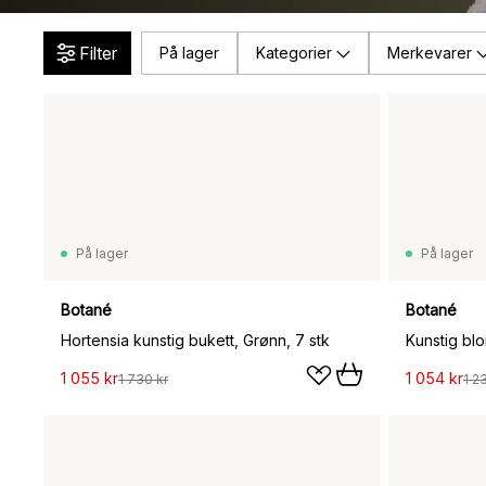
Filter
På lager
Kategorier
Merkevarer
På lager
På lager
Botané
Botané
Hortensia kunstig bukett, Grønn, 7 stk
1 055 kr
1 054 kr
1 730 kr
1 2