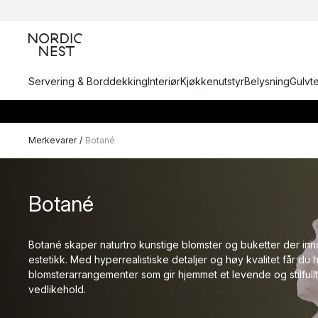
Servering & Borddekking
Interiør
Kjøkkenutstyr
Belysning
Gulvt
Merkevarer
/
Botané
Botané
Botané skaper naturtro kunstige blomster og buketter der inno
estetikk. Med hyperrealistiske detaljer og høy kvalitet får du
blomsterarrangementer som gir hjemmet et levende og stilfullt 
vedlikehold.