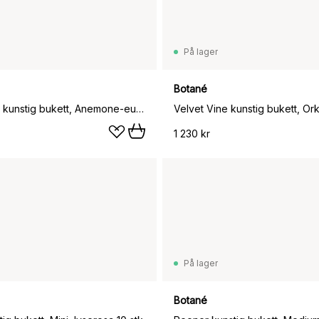
På lager
Botané
White Satin kunstig bukett, Anemone-eukalyptus 9 stk
1 230 kr
På lager
Botané