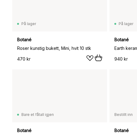
På lager
På lager
Botané
Botané
Roser kunstig bukett, Mini, hvit 10 stk
Earth kera
470 kr
940 kr
Bare et fåtall igjen
Bestillt inn
Botané
Botané