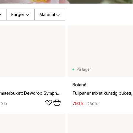
Farger
Material
På lager
Botané
Kunstig blomsterbukett Dewdrop Symphony, Hortensia-lysegrønn anthurium-amarant 6 stk
793 kr
30 kr
1 260 kr