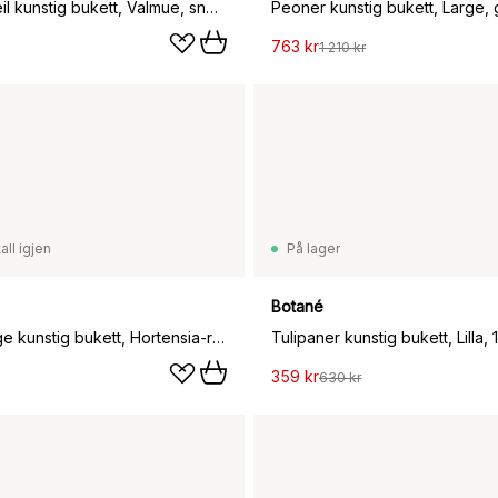
Blossom Veil kunstig bukett, Valmue, snøvier
Peoner kunstig bukett, Large, g
763 kr
1 210 kr
all igjen
På lager
Botané
Velvet rouge kunstig bukett, Hortensia-rød anthurium 6 stk
Tulipaner kunstig bukett, Lilla, 
359 kr
630 kr