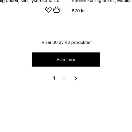
ig bukett, Mini, lyserosa 10 stk
870 kr
Viser 36 av 40 produkter
Vise flere
1
2