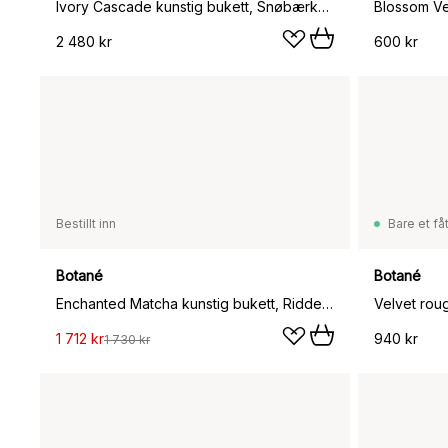
Ivory Cascade kunstig bukett, Snøbærkvist-kirsebærkvist-valmue-hortensia 13 stk
2 480 kr
600 kr
Bestillt inn
Bare et fåt
Botané
Botané
Enchanted Matcha kunstig bukett, Ridderspore-amarant-hortensia-kaktus, 9 stk
1 712 kr
940 kr
1 730 kr