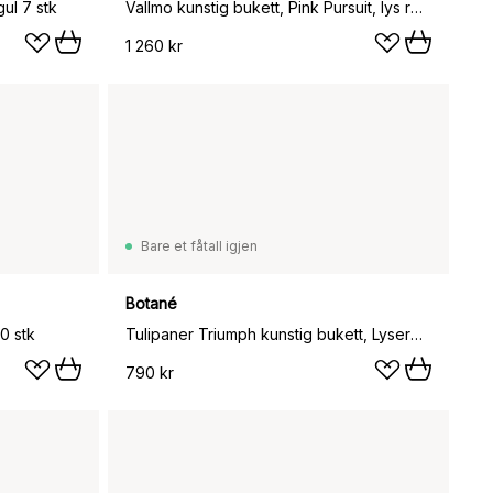
ul 7 stk
Vallmo kunstig bukett, Pink Pursuit, lys rosa-rosa, 10 stk
1 260 kr
Bare et fåtall igjen
Botané
10 stk
Tulipaner Triumph kunstig bukett, Lyserosa, 10 stk
790 kr