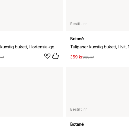
Bestillt inn
Botané
Soft Serve kunstig bukett, Hortensia-georginer, 8 stk
Tulipaner kunstig bukett, Hvit, 
359 kr
 kr
630 kr
Bestillt inn
Botané