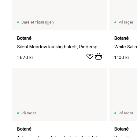
Bare et fåtall igjen
På lager
Botané
Botané
Silent Meadow kunstig bukett, Ridderspore-lilje-amarant-eukalyptus-bregne 6 stk
1 670 kr
1 100 kr
På lager
På lager
Botané
Botané