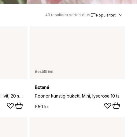
40
resultater sortert etter
Popularitet
Bestillt inn
Botané
Tulipaner mixet kunstig bukett, Hvit, 20 stk
Peoner kunstig bukett, Mini, lyserosa 10 ts
550 kr