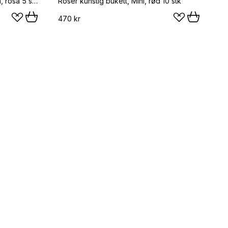
Peoner kunstig bukett, Medium, rosa 5 stk
Roser kunstig bukett, Mini, rød 10 stk
470 kr