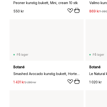
Peoner kunstig bukett, Mini, cream 10 stk
550 kr
869 kr
1 380
På lager
På lager
Botané
Botané
Smashed Avocado kunstig bukett, Hortensia-peon-amarant-skimmiabær-eukalyptus 12 stk
1 431 kr
1 020 kr
2 280 kr