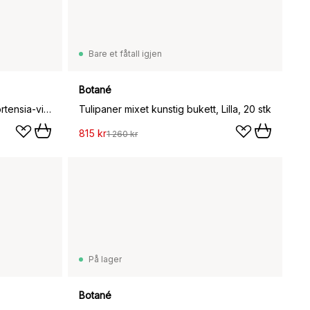
Bare et fåtall igjen
Botané
Deep Green kunstig bukett, Hortensia-villblomster-eukalyptus-skabiosakvist 15 stk
Tulipaner mixet kunstig bukett, Lilla, 20 stk
815 kr
1 260 kr
På lager
Botané