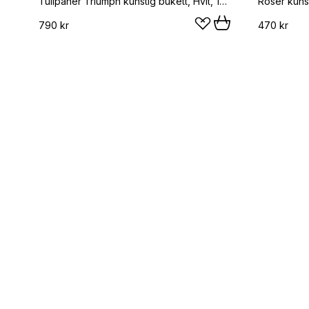
Tulipaner Triumph kunstig bukett, Hvit, 10 stk
Roser kunst
790 kr
470 kr