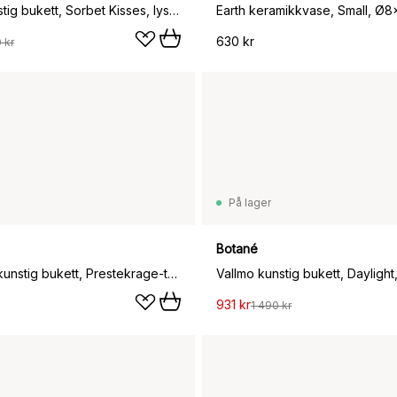
Vallmo kunstig bukett, Sorbet Kisses, lys rosa-korall 11 stk
Earth keramikkvase, Small, Ø
630 kr
 kr
På lager
Botané
Le Natural kunstig bukett, Prestekrage-tusengylden 7 stk
931 kr
1 490 kr