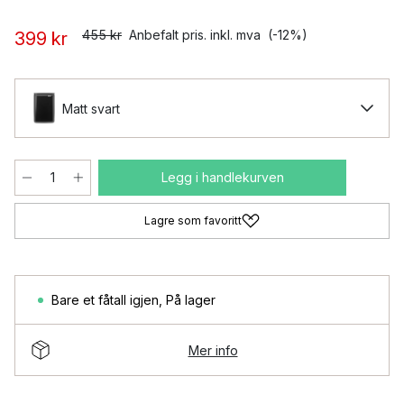
455 kr
Anbefalt pris. inkl. mva
(-12%)
399 kr
Matt svart
Legg i handlekurven
Lagre som favoritt
Bare et fåtall igjen
,
På lager
Mer info