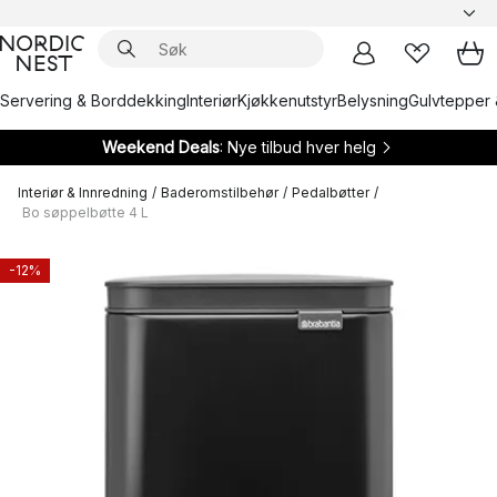
Servering & Borddekking
Interiør
Kjøkkenutstyr
Belysning
Gulvtepper 
Weekend Deals
: Nye tilbud hver helg
Interiør & Innredning
/
Baderomstilbehør
/
Pedalbøtter
/
Bo søppelbøtte 4 L
-12%