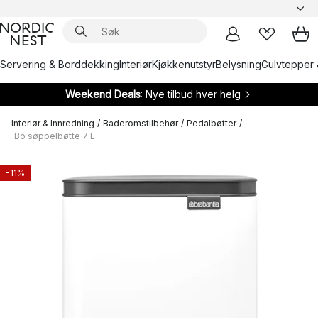
Servering & Borddekking
Interiør
Kjøkkenutstyr
Belysning
Gulvtepper 
Weekend Deals
: Nye tilbud hver helg
Interiør & Innredning
/
Baderomstilbehør
/
Pedalbøtter
/
Bo søppelbøtte 7 L
-11%