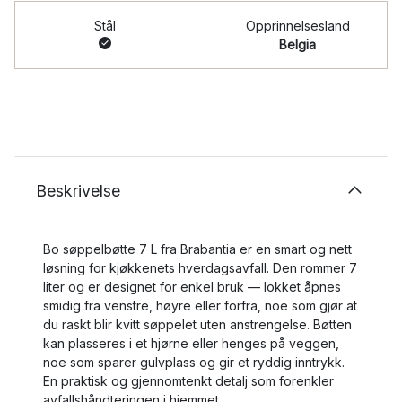
Stål
Opprinnelsesland
Belgia
Beskrivelse
Bo søppelbøtte 7 L fra Brabantia er en smart og nett
løsning for kjøkkenets hverdagsavfall. Den rommer 7
liter og er designet for enkel bruk — lokket åpnes
smidig fra venstre, høyre eller forfra, noe som gjør at
du raskt blir kvitt søppelet uten anstrengelse. Bøtten
kan plasseres i et hjørne eller henges på veggen,
noe som sparer gulvplass og gir et ryddig inntrykk.
En praktisk og gjennomtenkt detalj som forenkler
avfallshåndteringen i hjemmet.