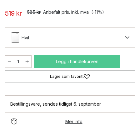
585 kr
Anbefalt pris. inkl. mva
(-11%)
519 kr
Hvit
Legg i handlekurven
Lagre som favoritt
Bestillingsvare
,
sendes tidligst 6. september
Mer info