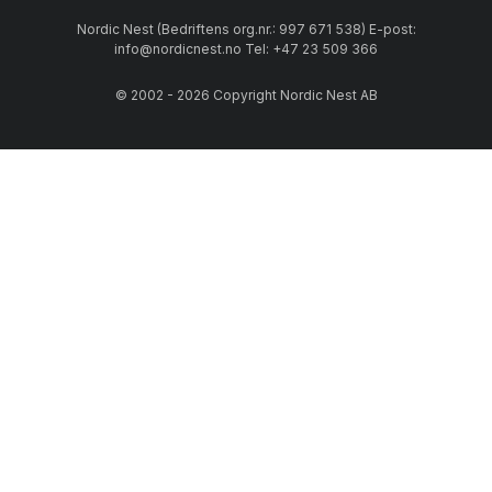
Nordic Nest (Bedriftens org.nr.: 997 671 538) E-post:
info@nordicnest.no Tel: +47 23 509 366
© 2002 - 2026 Copyright Nordic Nest AB