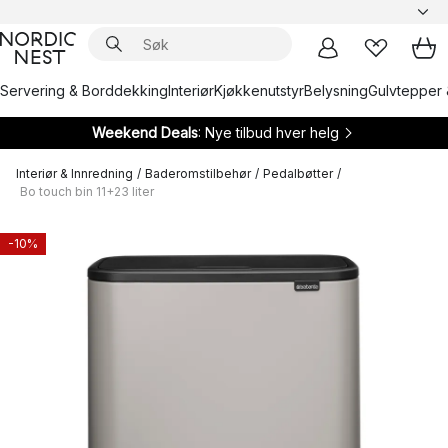
Servering & Borddekking
Interiør
Kjøkkenutstyr
Belysning
Gulvtepper 
Weekend Deals
: Nye tilbud hver helg
Interiør & Innredning
/
Baderomstilbehør
/
Pedalbøtter
/
Bo touch bin 11+23 liter
-10%