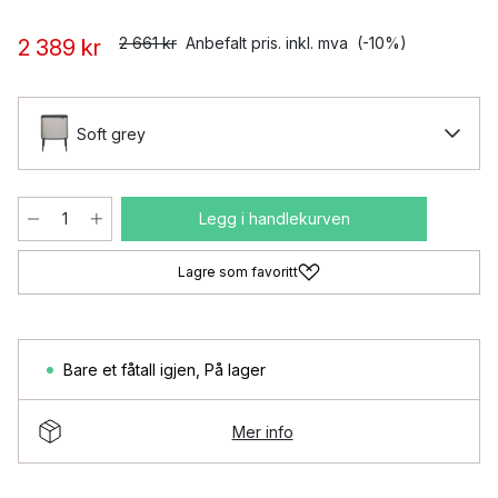
2 661 kr
Anbefalt pris. inkl. mva
(-10%)
2 389 kr
Soft grey
Legg i handlekurven
Lagre som favoritt
Bare et fåtall igjen
,
På lager
Mer info