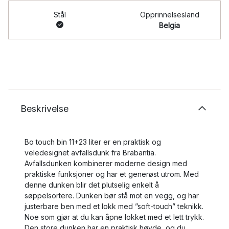
Stål
Opprinnelsesland
Belgia
Beskrivelse
Bo touch bin 11+23 liter er en praktisk og
veledesignet avfallsdunk fra Brabantia.
Avfallsdunken kombinerer moderne design med
praktiske funksjoner og har et generøst utrom. Med
denne dunken blir det plutselig enkelt å
søppelsortere. Dunken bør stå mot en vegg, og har
justerbare ben med et lokk med ”soft-touch” teknikk.
Noe som gjør at du kan åpne lokket med et lett trykk.
Den store dunken har en praktisk høyde, og du