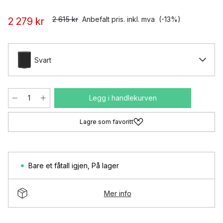
2 615 kr
Anbefalt pris. inkl. mva
(-13%)
2 279 kr
Svart
Legg i handlekurven
Lagre som favoritt
Bare et fåtall igjen
,
På lager
Mer info