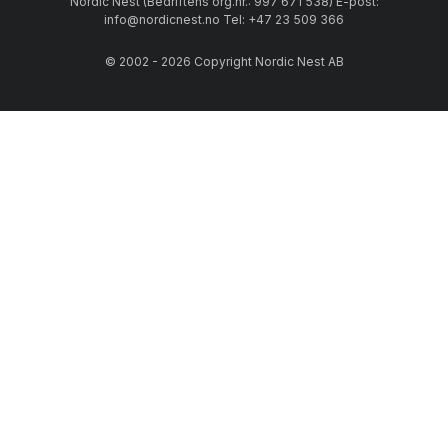
Nordic Nest (Bedriftens org.nr.: 997 671 538) E-post:
info@nordicnest.no Tel: +47 23 509 366
© 2002 - 2026 Copyright Nordic Nest AB