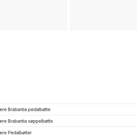
lere Brabantia pedalbøtte
lere Brabantia søppelbøtte
lere Pedalbøtter