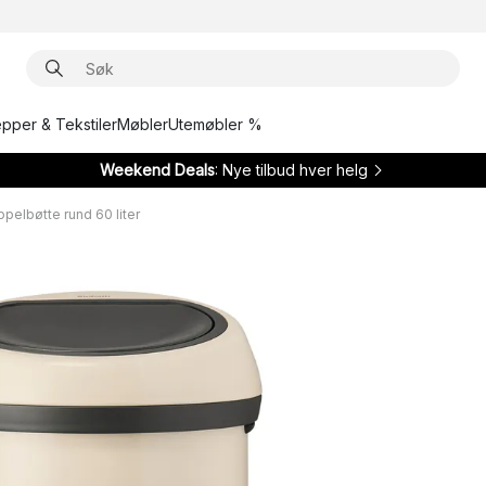
epper & Tekstiler
Møbler
Utemøbler %
Weekend Deals
: Nye tilbud hver helg
pelbøtte rund 60 liter