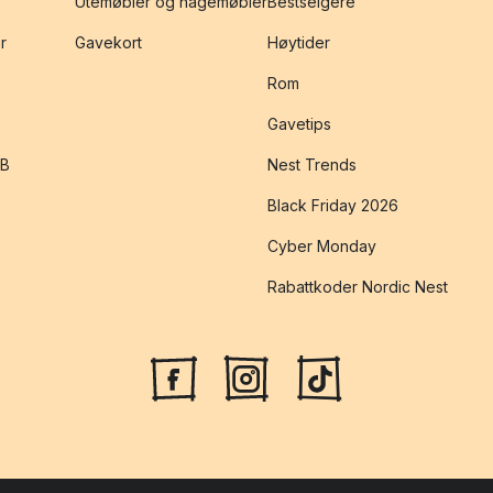
Utemøbler og hagemøbler
Bestselgere
r
Gavekort
Høytider
Rom
Gavetips
2B
Nest Trends
Black Friday 2026
Cyber Monday
Rabattkoder Nordic Nest