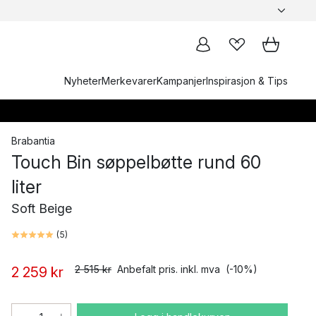
Nyheter
Merkevarer
Kampanjer
Inspirasjon & Tips
Brabantia
Touch Bin søppelbøtte rund 60
liter
Soft Beige
(
5
)
2 515 kr
Anbefalt pris. inkl. mva
(-10%)
2 259 kr