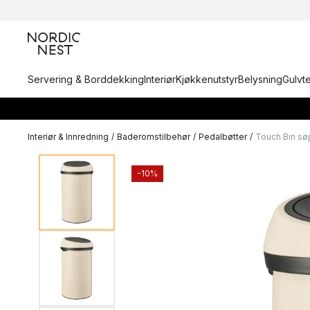
Servering & Borddekking
Interiør
Kjøkkenutstyr
Belysning
Gulvt
Interiør & Innredning
/
Baderomstilbehør
/
Pedalbøtter
/
Touch Bin søp
-10%