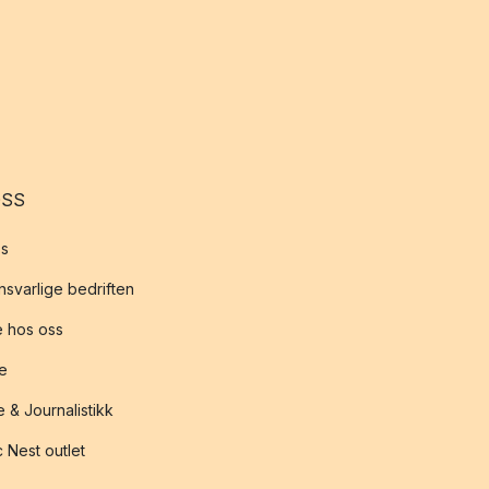
OSS
s
svarlige bedriften
 hos oss
te
 & Journalistikk
 Nest outlet