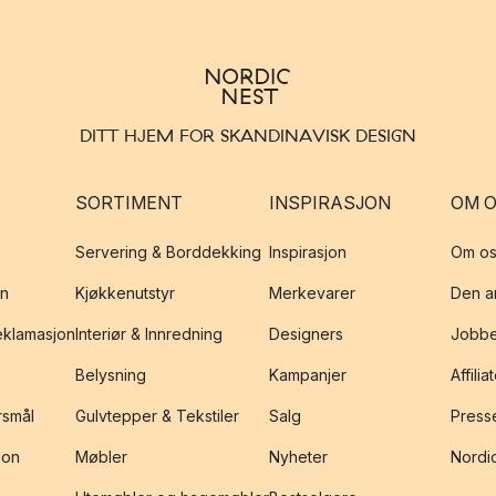
DITT HJEM FOR SKANDINAVISK DESIGN
SORTIMENT
INSPIRASJON
OM 
Servering & Borddekking
Inspirasjon
Om os
on
Kjøkkenutstyr
Merkevarer
Den an
reklamasjon
Interiør & Innredning
Designers
Jobbe
Belysning
Kampanjer
Affilia
rsmål
Gulvtepper & Tekstiler
Salg
Presse
jon
Møbler
Nyheter
Nordic