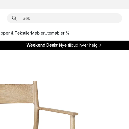
epper & Tekstiler
Møbler
Utemøbler %
Weekend Deals
: Nye tilbud hver helg