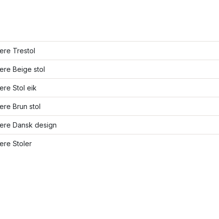
lere Trestol
lere Beige stol
lere Stol eik
lere Brun stol
lere Dansk design
lere Stoler