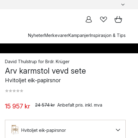
Nyheter
Merkevarer
Kampanjer
Inspirasjon & Tips
David Thulstrup
for
Brdr. Krüger
Arv karmstol vevd sete
Hvitoljet eik-papirsnor
24 574 kr
Anbefalt pris. inkl. mva
15 957 kr
Hvitoljet eik-papirsnor