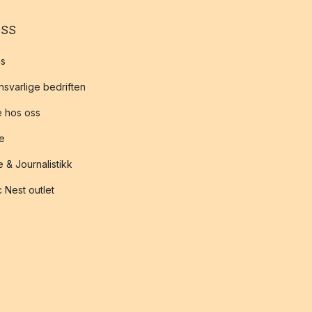
OSS
s
svarlige bedriften
 hos oss
te
 & Journalistikk
 Nest outlet