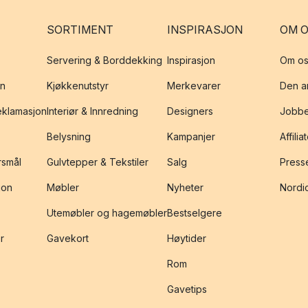
SORTIMENT
INSPIRASJON
OM 
Servering & Borddekking
Inspirasjon
Om os
on
Kjøkkenutstyr
Merkevarer
Den an
reklamasjon
Interiør & Innredning
Designers
Jobbe
Belysning
Kampanjer
Affilia
rsmål
Gulvtepper & Tekstiler
Salg
Presse
jon
Møbler
Nyheter
Nordic
Utemøbler og hagemøbler
Bestselgere
r
Gavekort
Høytider
Rom
Gavetips