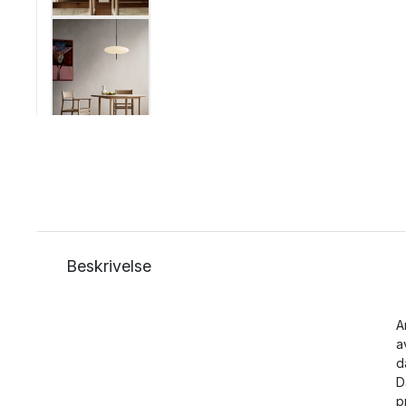
Beskrivelse
A
a
d
D
p