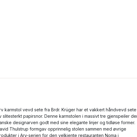
rv karmstol vevd sete fra Brdr. Krüger har et vakkert håndvevd sete
v slitesterkt papirsnor. Denne karmstolen i massivt tre gjenspeiler de
anske designarven godt med sine elegante linjer og tidløse former.
avid Thulstrup formgav opprinnelig stolen sammen med øvrige
rodukter i Arv-serien for den velkjente restauranten Noma i