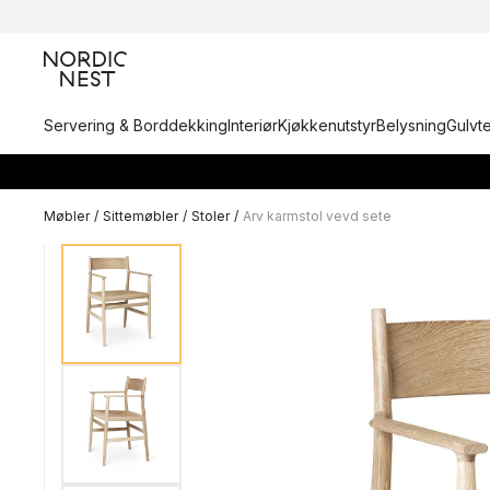
Servering & Borddekking
Interiør
Kjøkkenutstyr
Belysning
Gulvt
Møbler
/
Sittemøbler
/
Stoler
/
Arv karmstol vevd sete