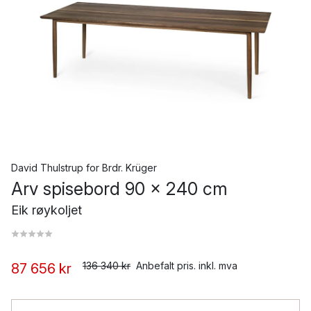
David Thulstrup
for
Brdr. Krüger
Arv spisebord 90 x 240 cm
Eik røykoljet
136 340 kr
Anbefalt pris. inkl. mva
87 656 kr