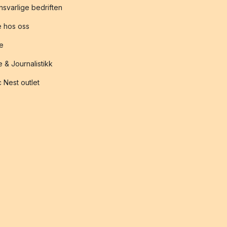
svarlige bedriften
 hos oss
te
 & Journalistikk
 Nest outlet