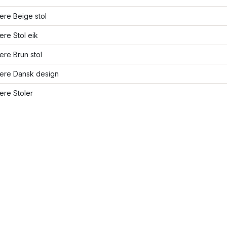
lere Beige stol
lere Stol eik
lere Brun stol
lere Dansk design
lere Stoler