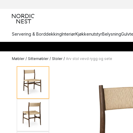
Servering & Borddekking
Interiør
Kjøkkenutstyr
Belysning
Gulvt
Møbler
/
Sittemøbler
/
Stoler
/
Arv stol vevd rygg og sete