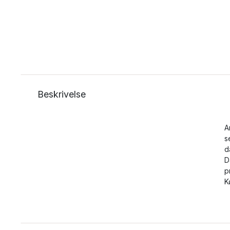
Beskrivelse
A
s
d
D
p
K