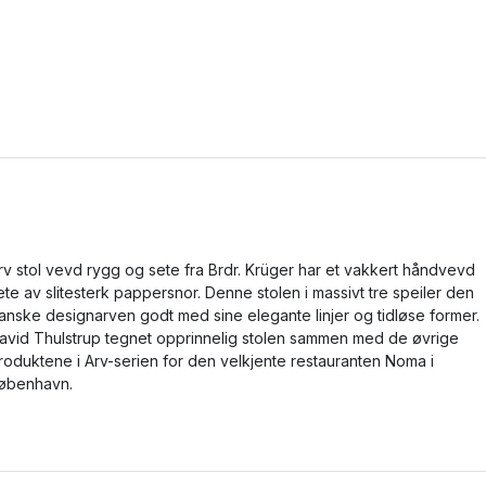
rv stol vevd rygg og sete fra Brdr. Krüger har et vakkert håndvevd
ete av slitesterk pappersnor. Denne stolen i massivt tre speiler den
anske designarven godt med sine elegante linjer og tidløse former.
avid Thulstrup tegnet opprinnelig stolen sammen med de øvrige
roduktene i Arv-serien for den velkjente restauranten Noma i
øbenhavn.