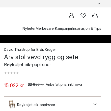
Nyheter
Merkevarer
Kampanjer
Inspirasjon & Tips
David Thulstrup
for
Brdr. Krüger
Arv stol vevd rygg og sete
Røykoljet eik-papirsnor
22 650 kr
Anbefalt pris. inkl. mva
15 022 kr
Røykoljet eik-papirsnor