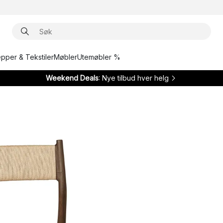
epper & Tekstiler
Møbler
Utemøbler %
Weekend Deals
: Nye tilbud hver helg