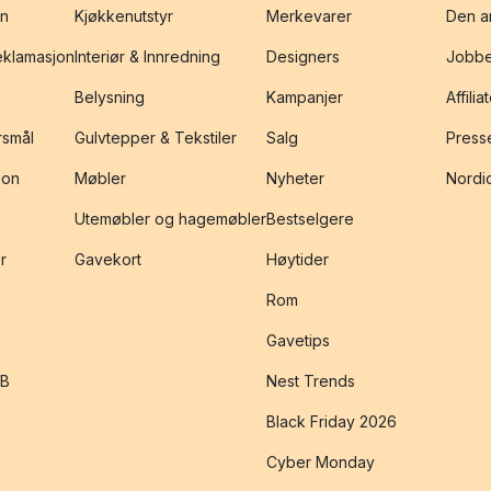
on
Kjøkkenutstyr
Merkevarer
Den an
reklamasjon
Interiør & Innredning
Designers
Jobbe
Belysning
Kampanjer
Affilia
rsmål
Gulvtepper & Tekstiler
Salg
Presse
jon
Møbler
Nyheter
Nordic
Utemøbler og hagemøbler
Bestselgere
r
Gavekort
Høytider
Rom
Gavetips
2B
Nest Trends
Black Friday 2026
Cyber Monday