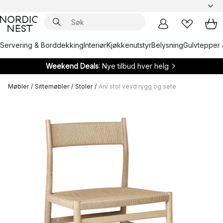
Servering & Borddekking
Interiør
Kjøkkenutstyr
Belysning
Gulvtepper 
Weekend Deals
: Nye tilbud hver helg
Møbler
/
Sittemøbler
/
Stoler
/
Arv stol vevd rygg og sete