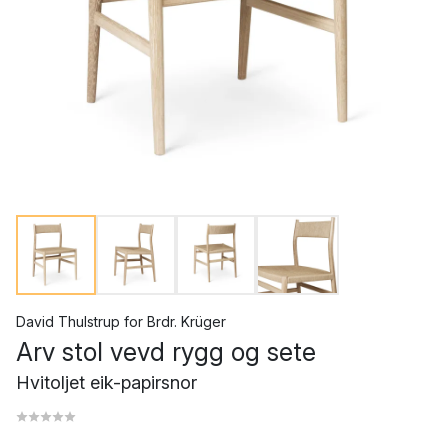
David Thulstrup
for
Brdr. Krüger
Arv stol vevd rygg og sete
Hvitoljet eik-papirsnor