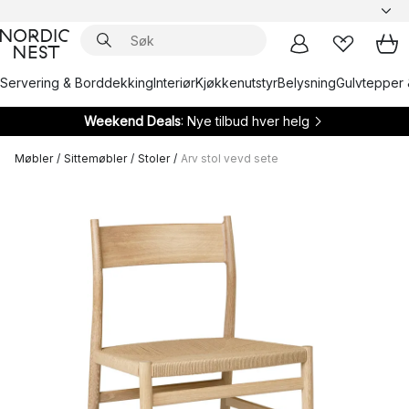
Servering & Borddekking
Interiør
Kjøkkenutstyr
Belysning
Gulvtepper 
Weekend Deals
: Nye tilbud hver helg
Møbler
/
Sittemøbler
/
Stoler
/
Arv stol vevd sete