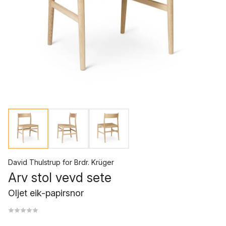
David Thulstrup
for
Brdr. Krüger
Arv stol vevd sete
Oljet eik-papirsnor