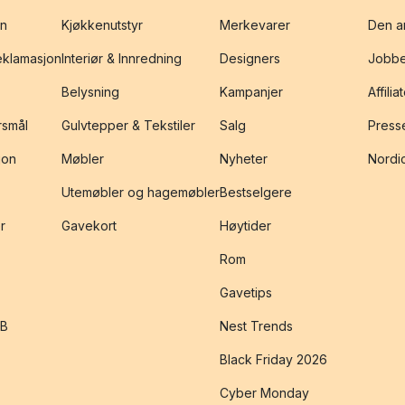
on
Kjøkkenutstyr
Merkevarer
Den an
reklamasjon
Interiør & Innredning
Designers
Jobbe
Belysning
Kampanjer
Affilia
rsmål
Gulvtepper & Tekstiler
Salg
Presse
jon
Møbler
Nyheter
Nordic
Utemøbler og hagemøbler
Bestselgere
r
Gavekort
Høytider
Rom
Gavetips
2B
Nest Trends
Black Friday 2026
Cyber Monday