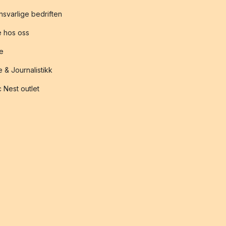
svarlige bedriften
 hos oss
te
 & Journalistikk
 Nest outlet