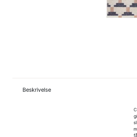
Beskrivelse
C
g
s
m
f