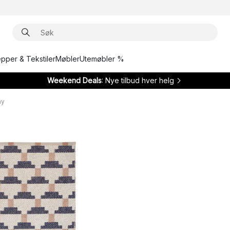
epper & Tekstiler
Møbler
Utemøbler %
Weekend Deals
: Nye tilbud hver helg
ay