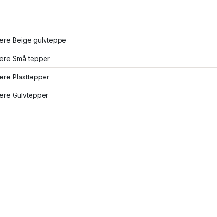
lere Beige gulvteppe
lere Små tepper
lere Plasttepper
lere Gulvtepper