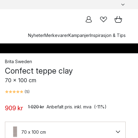
Nyheter
Merkevarer
Kampanjer
Inspirasjon & Tips
Brita Sweden
Confect teppe clay
70 x 100 cm
(
5
)
1 020 kr
Anbefalt pris. inkl. mva
(-11%)
909 kr
70 x 100 cm