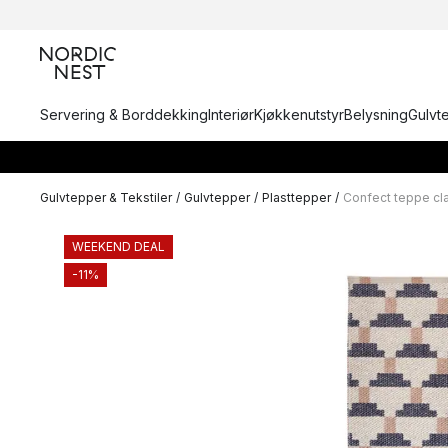
Servering & Borddekking
Interiør
Kjøkkenutstyr
Belysning
Gulvt
Gulvtepper & Tekstiler
/
Gulvtepper
/
Plasttepper
/
Confect teppe cl
WEEKEND DEAL
-11%