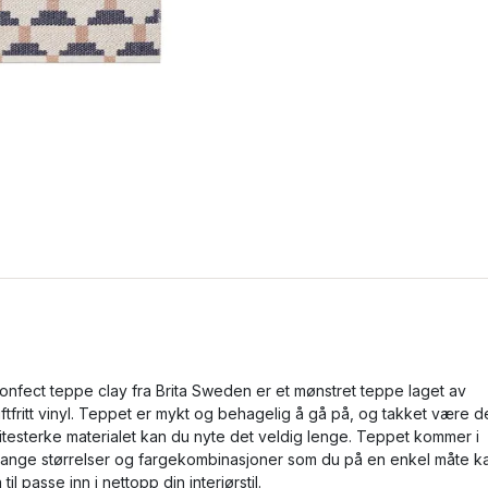
onfect teppe clay fra Brita Sweden er et mønstret teppe laget av
iftfritt vinyl. Teppet er mykt og behagelig å gå på, og takket være d
litesterke materialet kan du nyte det veldig lenge. Teppet kommer i
ange størrelser og fargekombinasjoner som du på en enkel måte k
å til passe inn i nettopp din interiørstil.