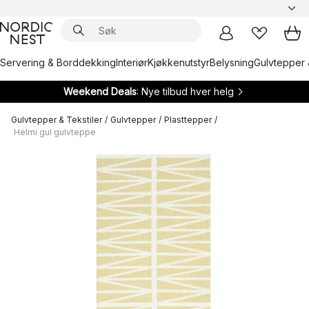
Servering & Borddekking
Interiør
Kjøkkenutstyr
Belysning
Gulvtepper 
Weekend Deals
: Nye tilbud hver helg
Gulvtepper & Tekstiler
/
Gulvtepper
/
Plasttepper
/
Helmi gul gulvteppe