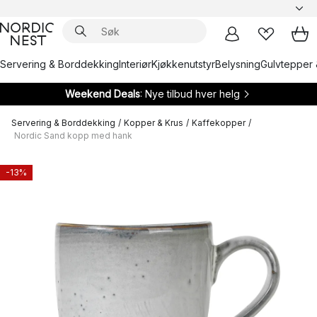
Servering & Borddekking
Interiør
Kjøkkenutstyr
Belysning
Gulvtepper 
Weekend Deals
: Nye tilbud hver helg
Servering & Borddekking
/
Kopper & Krus
/
Kaffekopper
/
Nordic Sand kopp med hank
-13%