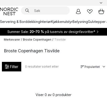
Servering & Borddekking
Interiør
Kjøkkenutstyr
Belysning
Gulvtepper 
Summer Sale:
20–70 %
på tusenvis av designfavoritter*
Merkevarer
/
Broste Copenhagen
/
Tisvilde
Broste Copenhagen Tisvilde
Filter
0
resultater sortert etter
Popularitet
Viser 0 av 0 produkter