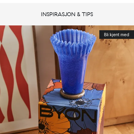
og spennende design, som skaper den rette atmosfæren i
hjemmet ditt.
INSPIRASJON & TIPS
Topp tre mest populære produkter fra Byon
Nature vase
Bli kjent med
Pom Pom pyntepute
Shell lysestake
Byon - unikt interiør og innredning til hjemmet
Byons kjærlighet til farger og former er tydelig i deres design
og interiør. De utforsker stadig former, materialer og
kombinasjoner av disse, noe som skaper unik innredning og
spennende interiør av høy kvalitet.
TIl tross for dette store spennet i deres spennende sortiment,
er det en ting som er felles for alle produktene deres: de
utstråler en urban energi, en myk minimalisme og en helt
spesiell karisma som det er vanskelig å motstå.