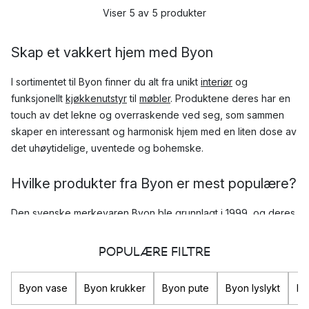
Viser 5 av 5 produkter
Skap et vakkert hjem med Byon
I sortimentet til Byon finner du alt fra unikt
interiør
og
funksjonellt
kjøkkenutstyr
til
møbler
. Produktene deres har en
touch av det lekne og overraskende ved seg, som sammen
skaper en interessant og harmonisk hjem med en liten dose av
det uhøytidelige, uventede og bohemske.
Hvilke produkter fra Byon er mest populære?
Den svenske merkevaren Byon ble grunnlagt i 1999, og deres
visjon var å skape flere vakre hjem. Siden den gang har de
lansert flere populære produkter og serier.
POPULÆRE FILTRE
I deres sortiment finner du et stort utvalg interiør og
Byon vase
Byon krukker
Byon pute
Byon lyslykt
By
innredning, som
puter
,
tallerkener
og
dekorasjoner
med unikt