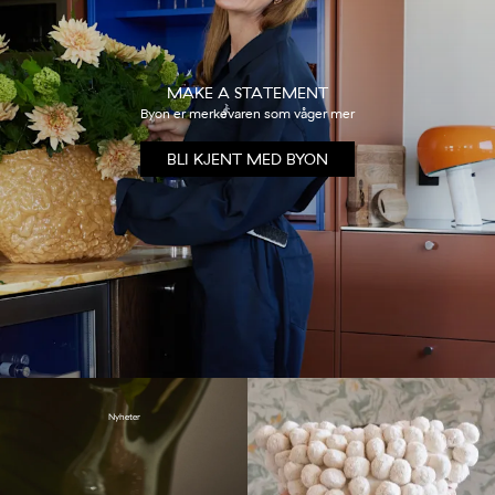
MAKE A STATEMENT
Byon er merkevaren som våger mer
BLI KJENT MED BYON
Nyheter