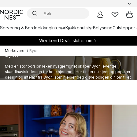
Servering & Borddekking
Interiør
Kjøkkenutstyr
Belysning
Gulvtepper 
Weekend Deals slutter om
Merkevarer
/
Byon
Byon
Med en stor porsjon leken nysgjerrighet skaper Byon levende
skandinavisk design for hele hjemmet. Her finner du kjent og populær
design og interiør fra Byon, som hjelper deg gjøre boligen din om til et
hjem.