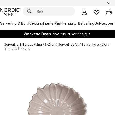
Servering & Borddekking
Interiør
Kjøkkenutstyr
Belysning
Gulvtepper 
Weekend Deals
: Nye tilbud hver helg
Servering & Borddekking
/
Skåler & Serveringsfat
/
Serveringsskåler
/
Fiona skål 14 cm