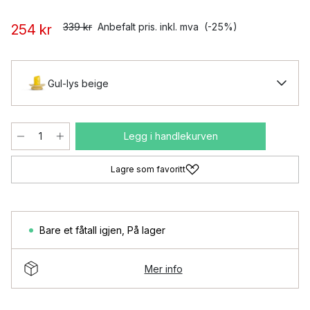
339 kr
Anbefalt pris. inkl. mva
(-25%)
254 kr
Gul-lys beige
Legg i handlekurven
Lagre som favoritt
Bare et fåtall igjen
,
På lager
Mer info