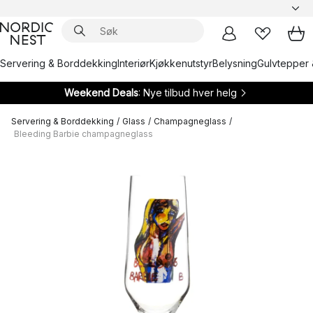
Servering & Borddekking
Interiør
Kjøkkenutstyr
Belysning
Gulvtepper 
Weekend Deals
: Nye tilbud hver helg
Servering & Borddekking
/
Glass
/
Champagneglass
/
Bleeding Barbie champagneglass