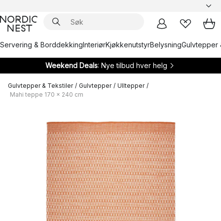
Servering & Borddekking
Interiør
Kjøkkenutstyr
Belysning
Gulvtepper 
Weekend Deals
: Nye tilbud hver helg
Gulvtepper & Tekstiler
/
Gulvtepper
/
Ulltepper
/
Mahi teppe 170 x 240 cm