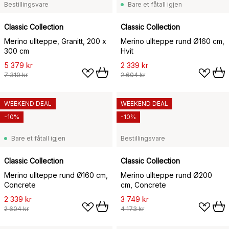
Bestillingsvare
Bare et fåtall igjen
Classic Collection
Classic Collection
Merino ullteppe, Granitt, 200 x
Merino ullteppe rund Ø160 cm,
300 cm
Hvit
5 379 kr
2 339 kr
7 310 kr
2 604 kr
WEEKEND DEAL
WEEKEND DEAL
-10%
-10%
Bare et fåtall igjen
Bestillingsvare
Classic Collection
Classic Collection
Merino ullteppe rund Ø160 cm,
Merino ullteppe rund Ø200
Concrete
cm, Concrete
2 339 kr
3 749 kr
2 604 kr
4 173 kr