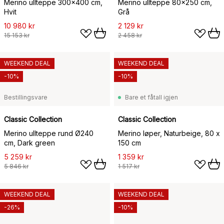
Merino ullteppe 300x400 cm,
Merino ullteppe 80x250 cm,
Hvit
Grå
10 980 kr
2 129 kr
15 153 kr
2 458 kr
WEEKEND DEAL
WEEKEND DEAL
-10%
-10%
Bestillingsvare
Bare et fåtall igjen
Classic Collection
Classic Collection
Merino ullteppe rund Ø240
Merino løper, Naturbeige, 80 x
cm, Dark green
150 cm
5 259 kr
1 359 kr
5 846 kr
1 517 kr
WEEKEND DEAL
WEEKEND DEAL
-26%
-10%