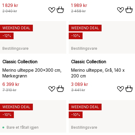
1 829 kr
1 989 kr
2 040 kr
2 458 kr
WEEKEND DEAL
WEEKEND DEAL
-12%
-10%
Bestillingsvare
Bestillingsvare
Classic Collection
Classic Collection
Merino ullteppe 200x300 cm,
Merino ullteppe, Grå, 140 x
Mørkegrønn
200 cm
6 399 kr
3 089 kr
7 310 kr
3 441 kr
WEEKEND DEAL
WEEKEND DEAL
-10%
-10%
Bare et fåtall igjen
Bestillingsvare