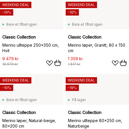
WEEKEND DEAL
WEEKEND DEAL
-14%
-10%
Bare et fåtall igjen
Bare et fåtall igjen
Classic Collection
Classic Collection
Merino ullteppe 250x350 cm,
Merino løper, Granitt, 80 x 150
Hvit
cm
9 479 kr
1 359 kr
10 970 kr
1 517 kr
WEEKEND DEAL
WEEKEND DEAL
-10%
-19%
Bare et fåtall igjen
På lager
Classic Collection
Classic Collection
Merino løper, Natural-beige,
Merino ullteppe 80x250 cm,
80x200 cm
Naturbeige