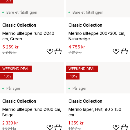
-10%
Bare et fåtall igjen
Bare et fåtall igjen
Classic Collection
Classic Collection
Merino ullteppe rund Ø240
Merino ullteppe 200x300 cm,
cm, Green
Naturbeige
5 259 kr
4 755 kr
5 846 kr
7 310 kr
WEEKEND DEAL
WEEKEND DEAL
-10%
-10%
På lager
På lager
Classic Collection
Classic Collection
Merino ullteppe rund Ø160 cm,
Merino løper, Hvit, 80 x 150
Beige
cm
2 339 kr
1 359 kr
2 604 kr
1 517 kr