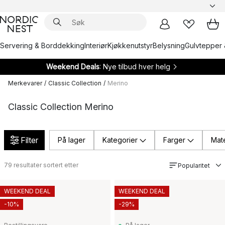
Servering & Borddekking
Interiør
Kjøkkenutstyr
Belysning
Gulvtepper 
Weekend Deals
: Nye tilbud hver helg
Merkevarer
/
Classic Collection
/
Merino
Classic Collection Merino
Filter
På lager
Kategorier
Farger
Mate
79
resultater sortert etter
Popularitet
WEEKEND DEAL
WEEKEND DEAL
-10%
-29%