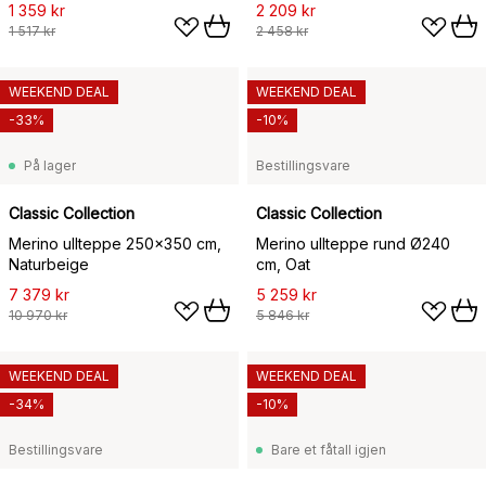
1 359 kr
2 209 kr
1 517 kr
2 458 kr
WEEKEND DEAL
WEEKEND DEAL
-33%
-10%
På lager
Bestillingsvare
Classic Collection
Classic Collection
Merino ullteppe 250x350 cm,
Merino ullteppe rund Ø240
Naturbeige
cm, Oat
7 379 kr
5 259 kr
10 970 kr
5 846 kr
WEEKEND DEAL
WEEKEND DEAL
-34%
-10%
Bestillingsvare
Bare et fåtall igjen