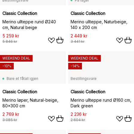
Bestillingsvare
På lager
Classic Collection
Classic Collection
Merino ullteppe rund Ø240
Merino ullteppe, Naturbeige,
cm, Natural beige
140 x 200 cm
5 259 kr
2 449 kr
5 846 kr
3 441 kr
WEEKEND DEAL
WEEKEND DEAL
-10%
-14%
Bare et fåtall igjen
Bestillingsvare
Classic Collection
Classic Collection
Merino løper, Natural-beige,
Merino ullteppe rund Ø160 cm,
80x300 cm
Dark green
2 769 kr
2 236 kr
3 085 kr
2 604 kr