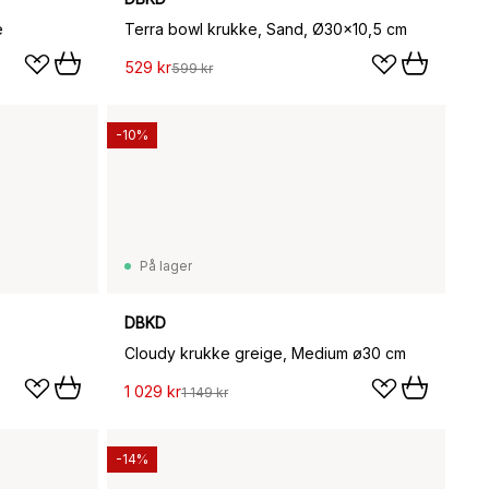
e
Terra bowl krukke, Sand, Ø30x10,5 cm
529 kr
599 kr
-10%
På lager
DBKD
Cloudy krukke greige, Medium ø30 cm
1 029 kr
1 149 kr
-14%