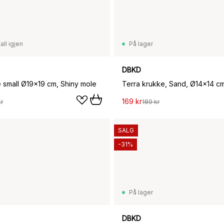
all igjen
På lager
DBKD
e small Ø19x19 cm, Shiny mole
Terra krukke, Sand, Ø14x14 c
169 kr
r
189 kr
SALG
-31%
På lager
DBKD