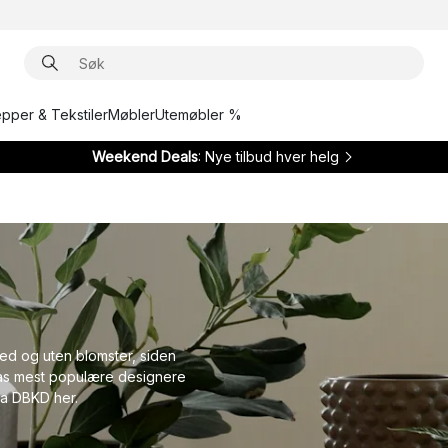
epper & Tekstiler
Møbler
Utemøbler %
Weekend Deals
: Nye tilbud hver helg
ed og uten blomster, siden
ias mest populære designere
fra DBKD her.