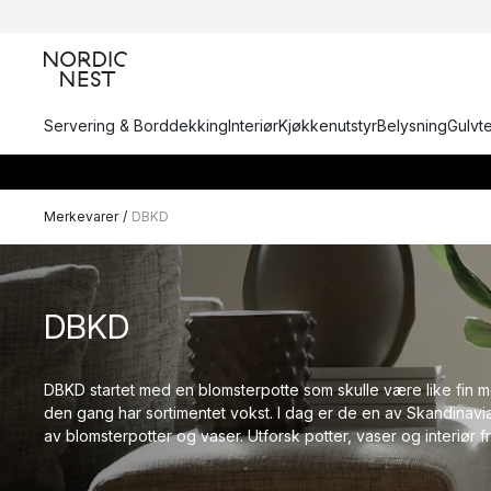
Servering & Borddekking
Interiør
Kjøkkenutstyr
Belysning
Gulvt
Merkevarer
/
DBKD
DBKD
DBKD startet med en blomsterpotte som skulle være like fin m
den gang har sortimentet vokst. I dag er de en av Skandinav
av blomsterpotter og vaser. Utforsk potter, vaser og interiør 