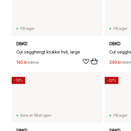
På lager
På lager
DBKD
DBKD
Cut vegghengt krukke hvit, large
Cut vegghe
140 kr
349 kr
249 kr
399 
-13%
-22%
Bare et fåtall igjen
På lager
DBKD
DBKD