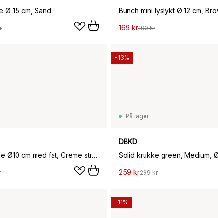
e Ø 15 cm, Sand
Bunch mini lyslykt Ø 12 cm, Br
169 kr
r
190 kr
-13%
På lager
DBKD
Grow krukke Ø10 cm med fat, Creme structure
Solid krukke green, Medium, 
259 kr
r
299 kr
-11%