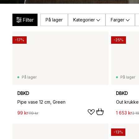
Filter
På lager
Kategorier
Farger
-17%
-25%
På lager
På lager
DBKD
DBKD
Pipe vase 12 cm, Green
Out krukke
99 kr
1 653 kr
119 kr
2 1
-13%