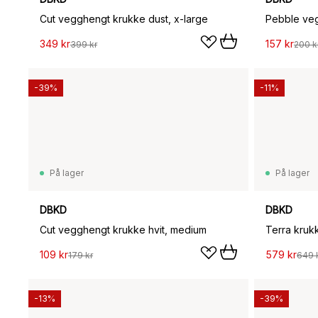
Cut vegghengt krukke dust, x-large
349 kr
157 kr
399 kr
200 k
-39%
-11%
På lager
På lager
DBKD
DBKD
Cut vegghengt krukke hvit, medium
Terra kruk
109 kr
579 kr
179 kr
649 
-13%
-39%