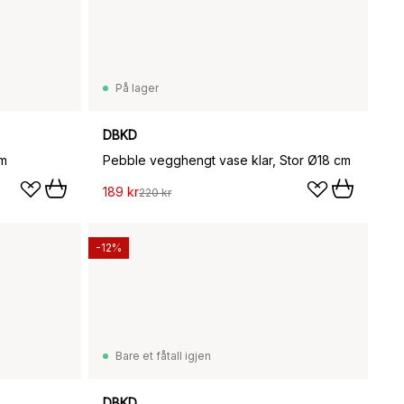
På lager
DBKD
cm
Pebble vegghengt vase klar, Stor Ø18 cm
189 kr
220 kr
-12%
Bare et fåtall igjen
DBKD