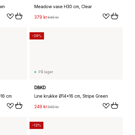
own
Meadow vase H30 cm, Clear
379 kr
449 kr
-29%
På lager
DBKD
Ø16 cm
Line krukke Ø14x16 cm, Stripe Green
249 kr
349 kr
-13%