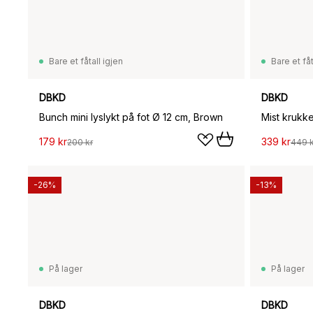
Bare et fåtall igjen
Bare et fåt
DBKD
DBKD
Bunch mini lyslykt på fot Ø 12 cm, Brown
Mist krukk
179 kr
339 kr
200 kr
449 k
-26%
-13%
På lager
På lager
DBKD
DBKD