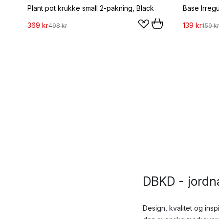
Plant pot krukke small 2-pakning, Black
Base Irreg
369 kr
139 kr
498 kr
159 kr
DBKD - jordnæ
Design, kvalitet og ins