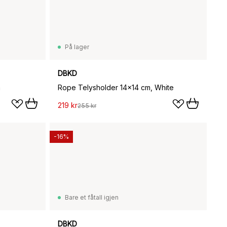
På lager
DBKD
m
Rope Telysholder 14x14 cm, White
219 kr
255 kr
-16%
Bare et fåtall igjen
DBKD