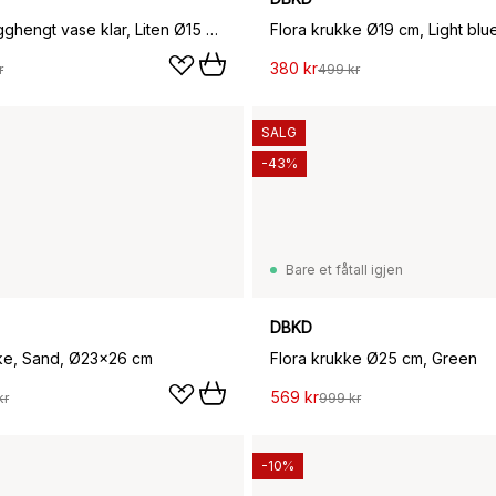
Pebble vegghengt vase klar, Liten Ø15 cm
Flora krukke Ø19 cm, Light blu
380 kr
r
499 kr
SALG
-43%
Bare et fåtall igjen
DBKD
ke, Sand, Ø23x26 cm
Flora krukke Ø25 cm, Green
569 kr
kr
999 kr
-10%