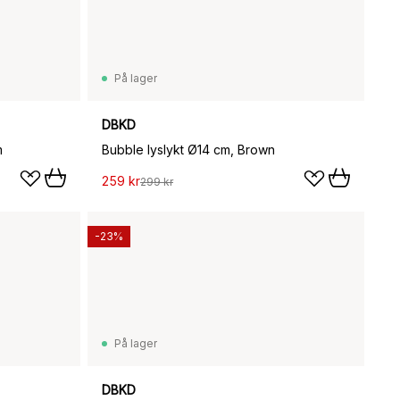
På lager
DBKD
m
Bubble lyslykt Ø14 cm, Brown
259 kr
299 kr
-23%
På lager
DBKD