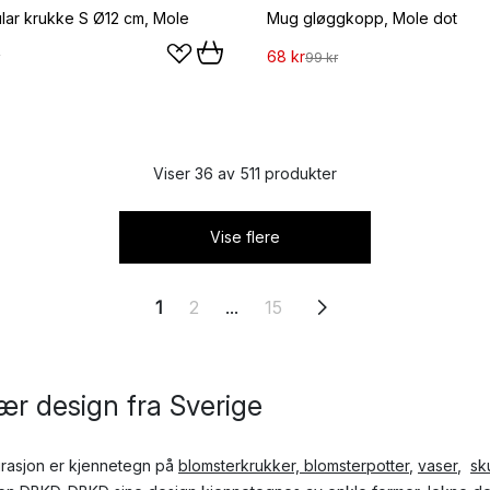
ular krukke S Ø12 cm, Mole
Mug gløggkopp, Mole dot
68 kr
99 kr
Viser 36 av 511 produkter
Vise flere
1
2
...
15
r design fra Sverige
pirasjon er kjennetegn på
blomsterkrukker, blomsterpotter
,
vaser
,
sk