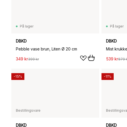
På lager
På lager
DBKD
DBKD
Pebble vase brun, Liten Ø 20 cm
Mist krukke
349 kr
539 kr
399 kr
879 
-15%
-11%
Bestillingsvare
Bestillingsv
DBKD
DBKD