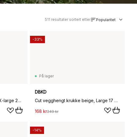
511
resultater sortert etter
Popularitet
-33%
På lager
DBKD
Cut vegghengt krukke beige, X-large 24 cm
Cut vegghengt krukke beige, Large 17 cm
168 kr
249 kr
-14%