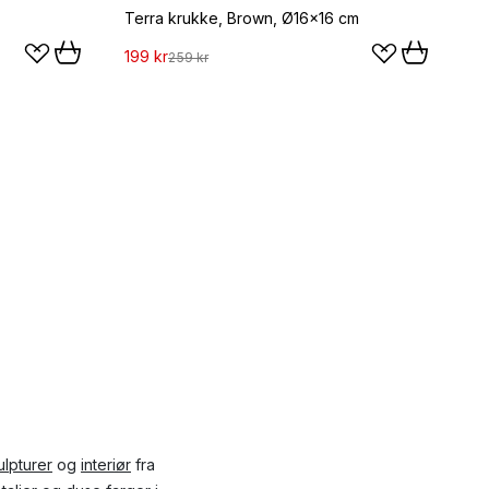
Terra krukke, Brown, Ø16x16 cm
199 kr
259 kr
ulpturer
og
interiør
fra