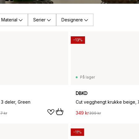
Material
Serier
Designere
-13%
På lager
DBKD
 3 deler, Green
349 kr
97 kr
399 kr
-11%