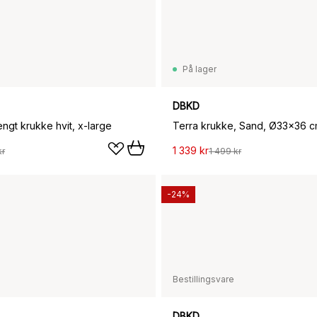
På lager
DBKD
ngt krukke hvit, x-large
Terra krukke, Sand, Ø33x36 
1 339 kr
kr
1 499 kr
-24%
Bestillingsvare
DBKD