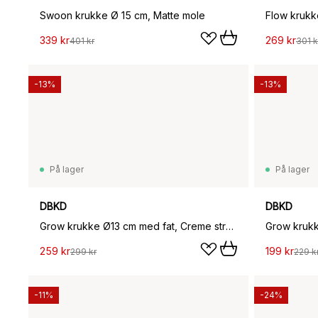
Swoon krukke Ø 15 cm, Matte mole
Flow krukk
339 kr
269 kr
401 kr
301 k
-13%
-13%
På lager
På lager
DBKD
DBKD
Grow krukke Ø13 cm med fat, Creme structure
259 kr
199 kr
299 kr
229 k
-11%
-24%