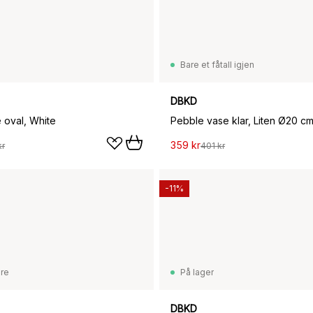
Bare et fåtall igjen
DBKD
 oval, White
Pebble vase klar, Liten Ø20 c
359 kr
kr
401 kr
-11%
are
På lager
DBKD