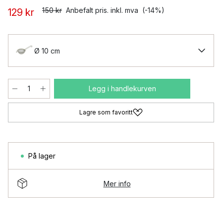
150 kr
Anbefalt pris. inkl. mva
(-14%)
129 kr
Ø 10 cm
Legg i handlekurven
Lagre som favoritt
På lager
Mer info