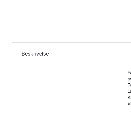
Beskrivelse
F
s
F
L
K
e