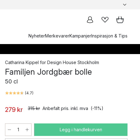
Nyheter
Merkevarer
Kampanjer
Inspirasjon & Tips
Catharina Kippel
for
Design House Stockholm
Familjen Jordgbær bolle
50 cl
(
4.7
)
315 kr
Anbefalt pris. inkl. mva
(-11%)
279 kr
Legg i handlekurven