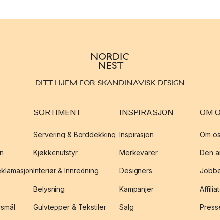
DITT HJEM FOR SKANDINAVISK DESIGN
SORTIMENT
INSPIRASJON
OM 
Servering & Borddekking
Inspirasjon
Om os
on
Kjøkkenutstyr
Merkevarer
Den an
reklamasjon
Interiør & Innredning
Designers
Jobbe
Belysning
Kampanjer
Affilia
rsmål
Gulvtepper & Tekstiler
Salg
Presse