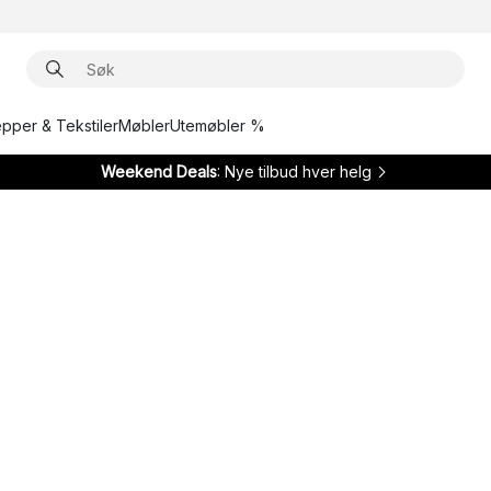
epper & Tekstiler
Møbler
Utemøbler %
Weekend Deals
: Nye tilbud hver helg