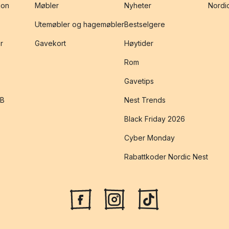
jon
Møbler
Nyheter
Nordic
Utemøbler og hagemøbler
Bestselgere
r
Gavekort
Høytider
Rom
Gavetips
2B
Nest Trends
Black Friday 2026
Cyber Monday
Rabattkoder Nordic Nest