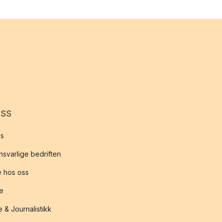
OSS
s
svarlige bedriften
 hos oss
te
 & Journalistikk