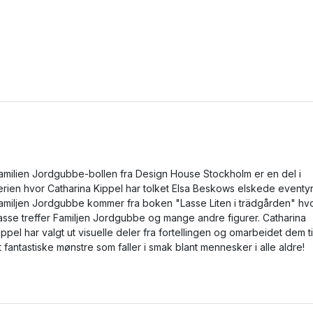
amilien Jordgubbe-bollen fra Design House Stockholm er en del i
erien hvor Catharina Kippel har tolket Elsa Beskows elskede eventyr
amiljen Jordgubbe kommer fra boken "Lasse Liten i trädgården" hv
asse treffer Familjen Jordgubbe og mange andre figurer. Catharina
ippel har valgt ut visuelle deler fra fortellingen og omarbeidet dem ti
t fantastiske mønstre som faller i smak blant mennesker i alle aldre!