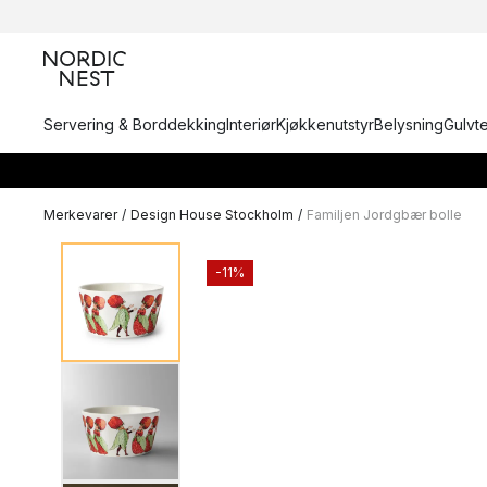
Servering & Borddekking
Interiør
Kjøkkenutstyr
Belysning
Gulvt
Merkevarer
/
Design House Stockholm
/
Familjen Jordgbær bolle
-11%