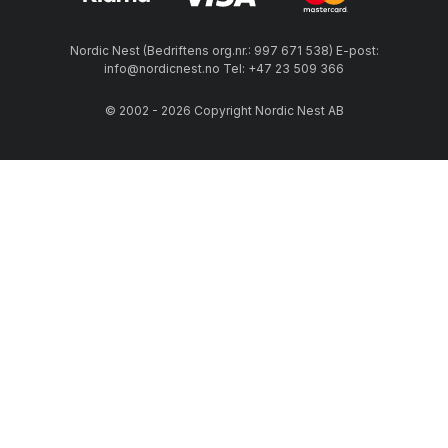
Nordic Nest (Bedriftens org.nr.: 997 671 538) E-post:
info@nordicnest.no Tel: +47 23 509 366
© 2002 - 2026 Copyright Nordic Nest AB