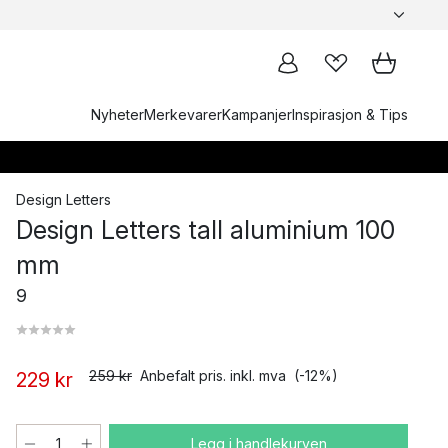
Nyheter
Merkevarer
Kampanjer
Inspirasjon & Tips
Design Letters
Design Letters tall aluminium 100
mm
9
259 kr
Anbefalt pris. inkl. mva
(-12%)
229 kr
Legg i handlekurven