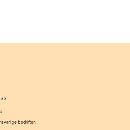
OSS
s
svarlige bedriften