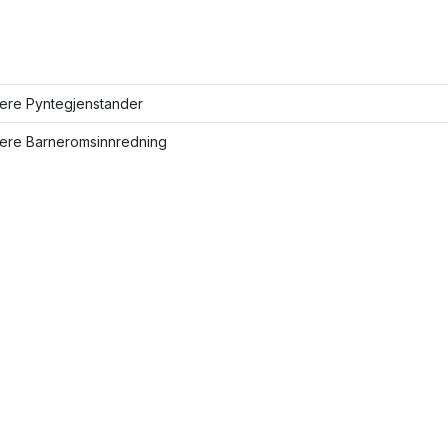
lere Pyntegjenstander
lere Barneromsinnredning