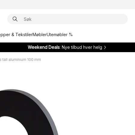
epper & Tekstiler
Møbler
Utemøbler %
Weekend Deals
: Nye tilbud hver helg
s tall aluminium 100 mm