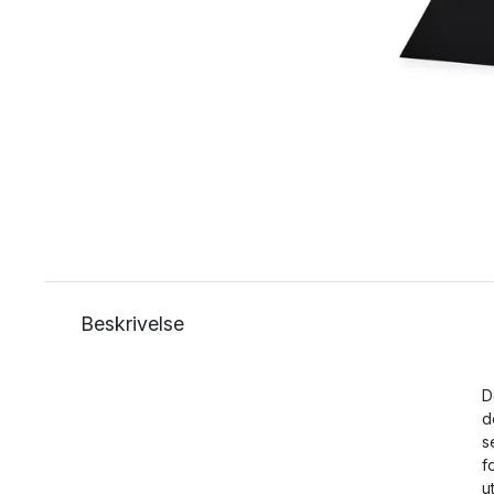
Beskrivelse
D
d
s
f
u