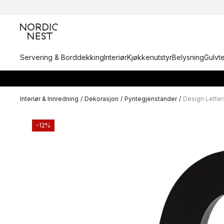
Servering & Borddekking
Interiør
Kjøkkenutstyr
Belysning
Gulvt
Interiør & Innredning
/
Dekorasjon
/
Pyntegjenstander
/
Design Letter
-12%