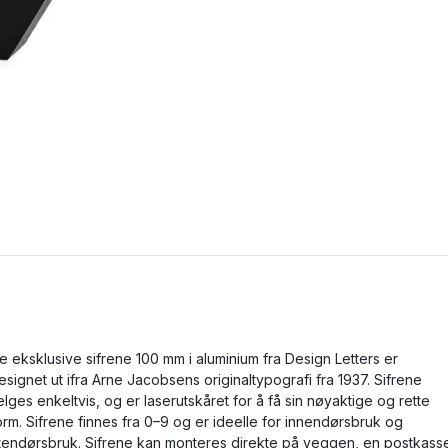
e eksklusive sifrene 100 mm i aluminium fra Design Letters er
esignet ut ifra Arne Jacobsens originaltypografi fra 1937. Sifrene
elges enkeltvis, og er laserutskåret for å få sin nøyaktige og rette
orm. Sifrene finnes fra 0–9 og er ideelle for innendørsbruk og
tendørsbruk. Sifrene kan monteres direkte på veggen, en postkass