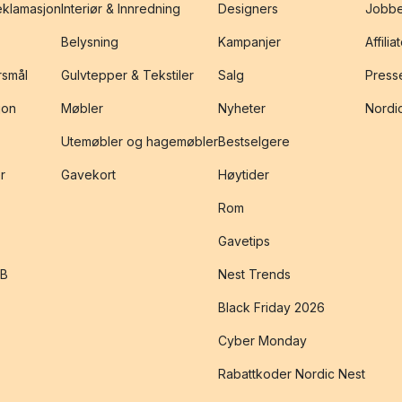
reklamasjon
Interiør & Innredning
Designers
Jobbe
Belysning
Kampanjer
Affilia
rsmål
Gulvtepper & Tekstiler
Salg
Presse
jon
Møbler
Nyheter
Nordic
Utemøbler og hagemøbler
Bestselgere
r
Gavekort
Høytider
Rom
Gavetips
2B
Nest Trends
Black Friday 2026
Cyber Monday
Rabattkoder Nordic Nest