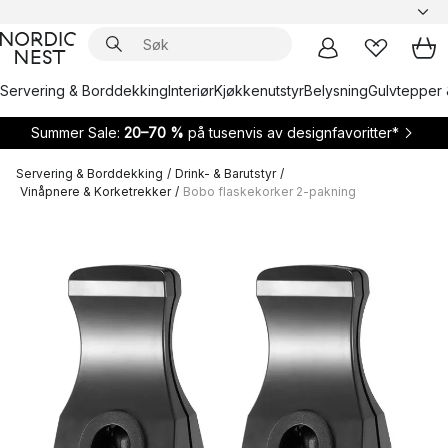
Servering & Borddekking
Interiør
Kjøkkenutstyr
Belysning
Gulvtepper 
Summer Sale:
20–70 %
på tusenvis av designfavoritter*
Servering & Borddekking
/
Drink- & Barutstyr
/
Vinåpnere & Korketrekker
/
Bobo flaskekorker 2-pakning