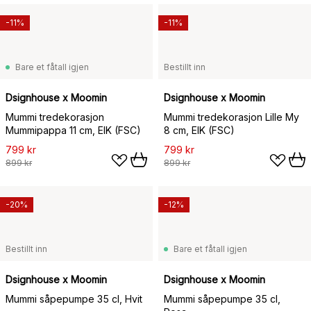
-11%
-11%
Bare et fåtall igjen
Bestillt inn
Dsignhouse x Moomin
Dsignhouse x Moomin
Mummi tredekorasjon
Mummi tredekorasjon Lille My
Mummipappa 11 cm, EIK (FSC)
8 cm, EIK (FSC)
799 kr
799 kr
899 kr
899 kr
-20%
-12%
Bestillt inn
Bare et fåtall igjen
Dsignhouse x Moomin
Dsignhouse x Moomin
Mummi såpepumpe 35 cl, Hvit
Mummi såpepumpe 35 cl,