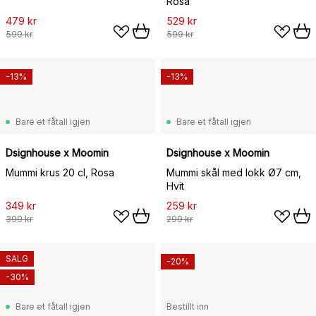
Rosa
479 kr
529 kr
599 kr
599 kr
-13%
-13%
Bare et fåtall igjen
Bare et fåtall igjen
Dsignhouse x Moomin
Dsignhouse x Moomin
Mummi krus 20 cl, Rosa
Mummi skål med lokk Ø7 cm,
Hvit
349 kr
259 kr
399 kr
299 kr
SALG
-20%
-30%
Bare et fåtall igjen
Bestillt inn