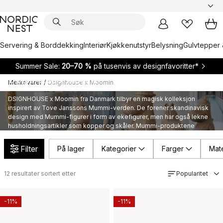
Servering & Borddekking
Interiør
Kjøkkenutstyr
Belysning
Gulvtepper 
Summer Sale:
20–70 %
på tusenvis av designfavoritter*
Dsignhouse x Moomin
Merkevarer
/
Dsignhouse x Moomin
DSIGNHOUSE x Moomin fra Danmark tilbyr en magisk kolleksjon
inspirert av Tove Janssons Mummi-verden. De forener skandinavisk
design med Mummi-figurer i form av ekefigurer, men har også lekne
husholdningsartikler som kopper og skåler. Mummi-produktene
leveres i elegante gaveesker, noe som gjør dem til ideelle gaver for
Mummi-fans i alle aldre.
Filter
På lager
Kategorier
Farger
Mate
12
resultater sortert etter
Popularitet
-11%
-11%