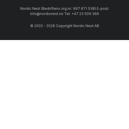
Nordic Nest (Bedriftens org.nr.: 997 671 538) E-post:
info@nordicnest.no Tel: +47 23 509 366
© 2002 - 2026 Copyright Nordic Nest AB