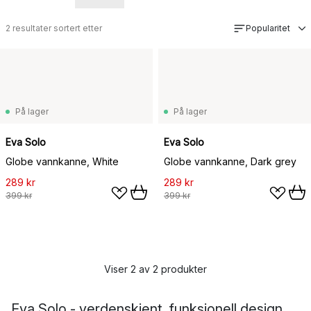
2
resultater sortert etter
Popularitet
På lager
På lager
Eva Solo
Eva Solo
Globe vannkanne, White
Globe vannkanne, Dark grey
289 kr
289 kr
399 kr
399 kr
Viser 2 av 2 produkter
Eva Solo - verdenskjent, funksjonell design