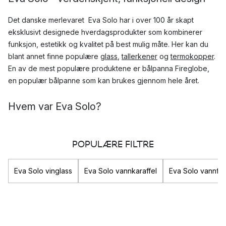
Det danske merlevaret Eva Solo har i over 100 år skapt
eksklusivt designede hverdagsprodukter som kombinerer
funksjon, estetikk og kvalitet på best mulig måte. Her kan du
blant annet finne populære
glass
,
tallerkener
og
termokopper
.
En av de mest populære produktene er bålpanna Fireglobe,
en populær bålpanne som kan brukes gjennom hele året.
Hvem var Eva Solo?
Eva Solo er grunnleggeren av merkevaret, og i dag drives
familiebedriften av fjerde generasjon av Solo-familien.
POPULÆRE FILTRE
Historien bak Eva Solo
Eva Solo vinglass
Eva Solo vannkaraffel
Eva Solo vannfla
Eva Solo som bedrift ble grunnlagt i 1913, og fra starten har
visjonen vært å skape funksjonelle interiørartikler og
kjøkkenutstyr. I begynnelsen var Eva Solo mest populære hos
hjemmeværende koner, men det store gjennombruddet kom i