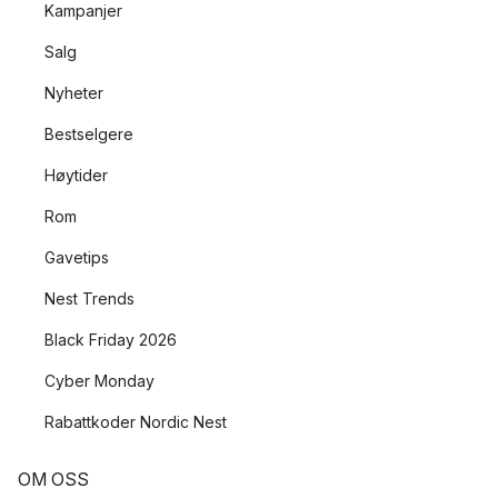
Kampanjer
støt og slag svært godt, noe som er praktisk for et
produkt som man ofte tar med seg ut.
Salg
Nyheter
Bestselgere
Høytider
Rom
Gavetips
Nest Trends
Black Friday 2026
Cyber Monday
Rabattkoder Nordic Nest
OM OSS