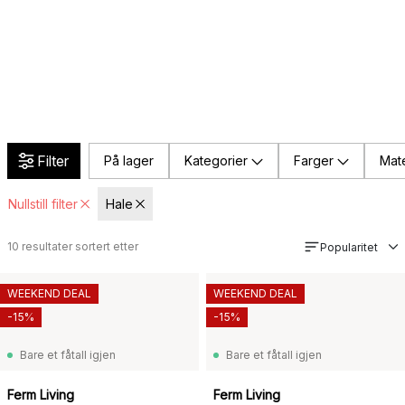
Filter
På lager
Kategorier
Farger
Mate
Nullstill filter
Hale
10
resultater sortert etter
Popularitet
WEEKEND DEAL
WEEKEND DEAL
-15%
-15%
Bare et fåtall igjen
Bare et fåtall igjen
Ferm Living
Ferm Living