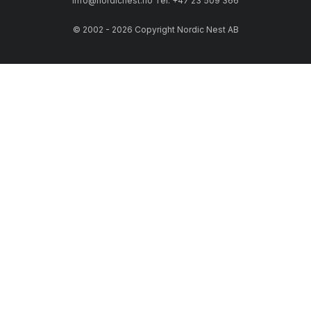
info@nordicnest.no Tel: +47 23 509 366
© 2002 - 2026 Copyright Nordic Nest AB