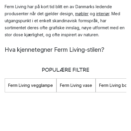
Ferm Living har på kort tid blitt en av Danmarks ledende
produsenter når det gjelder design,
møbler
og
interiør
. Med
utgangspunkt i et enkelt skandinavisk formspråk, har
sortimentet deres ofte grafiske innslag, nøye utformet med en
stor dose kjærlighet, og ofte inspirert av naturen.
Hva kjennetegner Ferm Living-stilen?
Ferm Living er opptatt av kontraster, og balansegangen mellom
disse. Disse kontrastene kommer også til uttrykk i sortimentet
POPULÆRE FILTRE
deres.
Ferm Living vegglampe
Ferm Living vase
Ferm Living bor
De til tider skarpt grafiske elementene fremheves i
kombinasjon med de mykere, naturinspirerte formene og
fargene, Til sammen fremhever de hverandres styrker, og
skaper balanserte og spennende rom der du kan føle deg
hjemme.