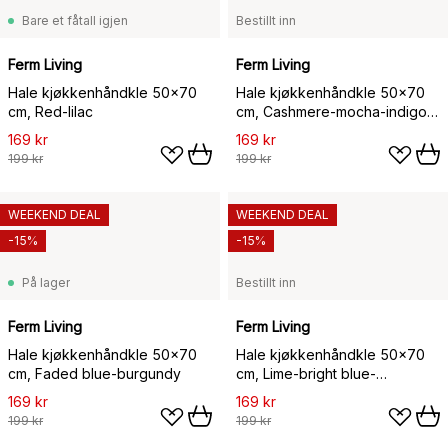
Bare et fåtall igjen
Bestillt inn
Ferm Living
Ferm Living
Hale kjøkkenhåndkle 50x70
Hale kjøkkenhåndkle 50x70
cm, Red-lilac
cm, Cashmere-mocha-indigo
blue
169 kr
169 kr
199 kr
199 kr
WEEKEND DEAL
WEEKEND DEAL
-15%
-15%
På lager
Bestillt inn
Ferm Living
Ferm Living
Hale kjøkkenhåndkle 50x70
Hale kjøkkenhåndkle 50x70
cm, Faded blue-burgundy
cm, Lime-bright blue-
chocolate
169 kr
169 kr
199 kr
199 kr