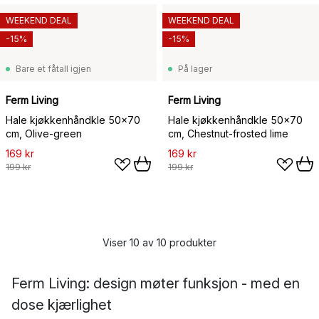
WEEKEND DEAL
WEEKEND DEAL
-15%
-15%
Bare et fåtall igjen
På lager
Ferm Living
Ferm Living
Hale kjøkkenhåndkle 50x70
Hale kjøkkenhåndkle 50x70
cm, Olive-green
cm, Chestnut-frosted lime
169 kr
169 kr
199 kr
199 kr
Viser 10 av 10 produkter
Ferm Living: design møter funksjon - med en
dose kjærlighet