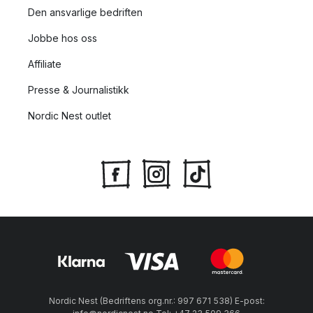
Den ansvarlige bedriften
Ferm Living er opptatt av å skape design av høy kvalitet og
Jobbe hos oss
med ærlige materialer. Der det er mulig forsøker Ferm Living å
bruke mer bærekraftige og mer miljøvennlige alternativ. Et
Affiliate
godt eksempel på dette er serien Way. Way består av myke
Presse & Journalistikk
og vakre puter og tepper som er laget av resirkulerte
plastflasker. Dette er bra for både miljøet, men skaper også
Nordic Nest outlet
hyggelige og harmoniske rom man har plass til å leve i.
Nordic Nest (Bedriftens org.nr.: 997 671 538) E-post: