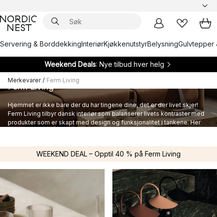
Servering & Borddekking
Interiør
Kjøkkenutstyr
Belysning
Gulvtepper 
Weekend Deals
: Nye tilbud hver helg
Merkevarer
/
Ferm Living
Ferm Living
Hjemmet er ikke bare der du har tingene dine, det er der livet skjer!
Ferm Living tilbyr dansk interiør som balanserer livets kontraster med
produkter som er skapt med design og funksjonalitet i tankene. Her
finner du interiør fra Ferm Living.
WEEKEND DEAL – Opptil 40 % på Ferm Living