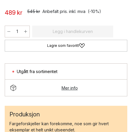
545 kr
Anbefalt pris. inkl. mva
(-10%)
489 kr
Legg i handlekurven
Lagre som favoritt
Utgått fra sortimentet
Mer info
Produksjon
Fargeforskjeller kan forekomme, noe som gir hvert
eksemplar et helt unikt utseendet.