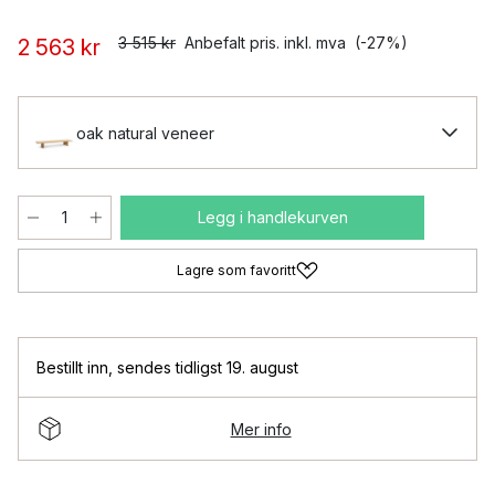
3 515 kr
Anbefalt pris. inkl. mva
(-27%)
2 563 kr
oak natural veneer
Legg i handlekurven
Lagre som favoritt
Bestillt inn
,
sendes tidligst 19. august
Mer info