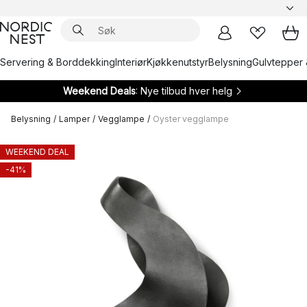
Servering & Borddekking
Interiør
Kjøkkenutstyr
Belysning
Gulvtepper 
Weekend Deals
: Nye tilbud hver helg
Belysning
/
Lamper
/
Vegglampe
/
Oyster vegglampe
WEEKEND DEAL
-41%