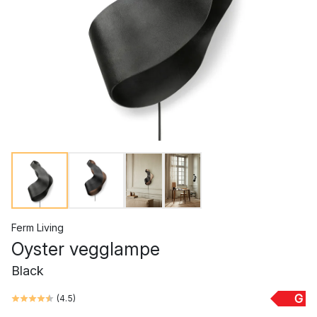
Ferm Living
Oyster vegglampe
Black
G
(
4.5
)