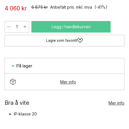
6 875 kr
Anbefalt pris. inkl. mva
(-41%)
4 060 kr
Legg i handlekurven
Lagre som favoritt
På lager
Mer info
Bra å vite
Mer info
IP-klasse 20