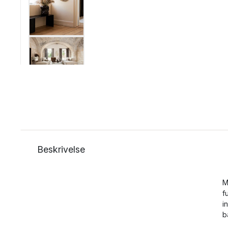
Beskrivelse
M
f
i
b