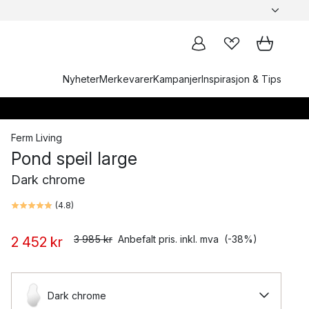
Nyheter
Merkevarer
Kampanjer
Inspirasjon & Tips
Ferm Living
Pond speil large
Dark chrome
(
4.8
)
3 985 kr
Anbefalt pris. inkl. mva
(-38%)
2 452 kr
Dark chrome