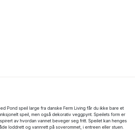
ed Pond speil large fra danske Ferm Living får du ikke bare et
unksjonelt speil, men også dekorativ veggpynt. Speilets form er
nspirert av hvordan vannet beveger seg fritt. Speilet kan henges
åde loddrett og vannrett på soverommet, i entreen eller stuen.