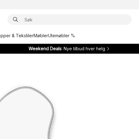
epper & Tekstiler
Møbler
Utemøbler %
Weekend Deals
: Nye tilbud hver helg