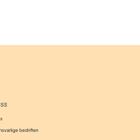
OSS
s
svarlige bedriften