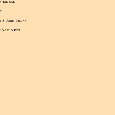
 hos oss
te
 & Journalistikk
 Nest outlet