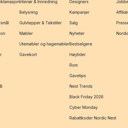
reklamasjon
Interiør & Innredning
Designers
Jobbe
Belysning
Kampanjer
Affilia
rsmål
Gulvtepper & Tekstiler
Salg
Presse
jon
Møbler
Nyheter
Nordic
Utemøbler og hagemøbler
Bestselgere
r
Gavekort
Høytider
Rom
Gavetips
2B
Nest Trends
Black Friday 2026
Cyber Monday
Rabattkoder Nordic Nest