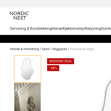
Servering & Borddekking
Interiør
Kjøkkenutstyr
Belysning
Gulvt
Interiør & Innredning
/
Speil
/
Veggspeil
/
Pond speil large
WEEKEND DEAL
-38%