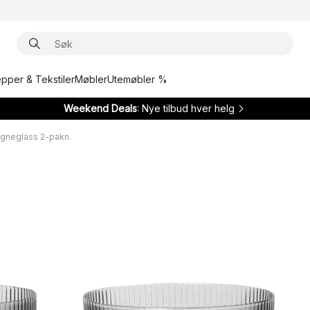
epper & Tekstiler
Møbler
Utemøbler %
Weekend Deals
: Nye tilbud hver helg
gneglass 2-pakn.