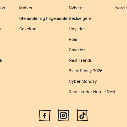
jon
Møbler
Nyheter
Nordic
Utemøbler og hagemøbler
Bestselgere
r
Gavekort
Høytider
Rom
Gavetips
2B
Nest Trends
Black Friday 2026
Cyber Monday
Rabattkoder Nordic Nest