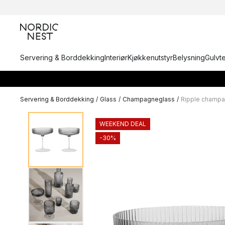
Servering & Borddekking
Interiør
Kjøkkenutstyr
Belysning
Gulvt
Servering & Borddekking
/
Glass
/
Champagneglass
/
Ripple champa
WEEKEND DEAL
-30%