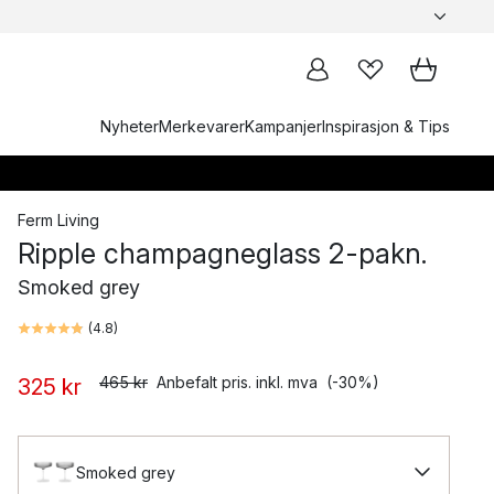
Nyheter
Merkevarer
Kampanjer
Inspirasjon & Tips
Ferm Living
Ripple champagneglass 2-pakn.
Smoked grey
(
4.8
)
465 kr
Anbefalt pris. inkl. mva
(-30%)
325 kr
Smoked grey