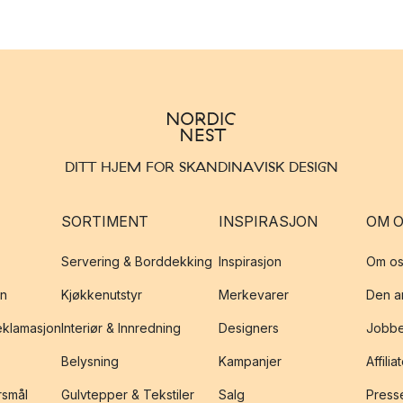
DITT HJEM FOR SKANDINAVISK DESIGN
SORTIMENT
INSPIRASJON
OM 
Servering & Borddekking
Inspirasjon
Om os
on
Kjøkkenutstyr
Merkevarer
Den an
reklamasjon
Interiør & Innredning
Designers
Jobbe
Belysning
Kampanjer
Affilia
rsmål
Gulvtepper & Tekstiler
Salg
Presse