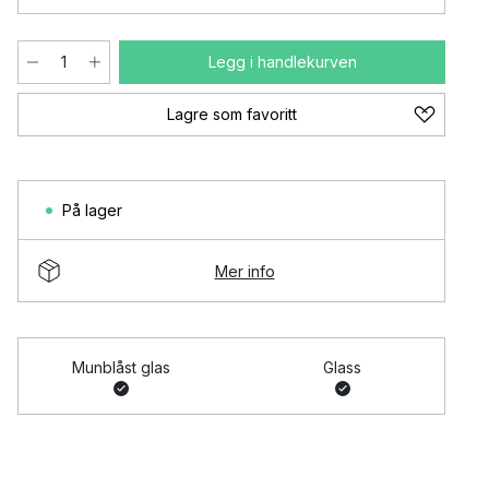
Legg i handlekurven
Lagre som favoritt
På lager
Mer info
Munblåst glas
Glass