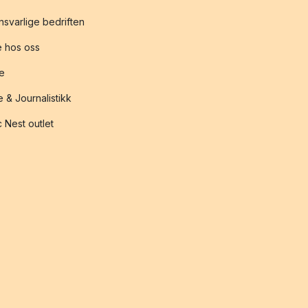
svarlige bedriften
 hos oss
te
 & Journalistikk
 Nest outlet