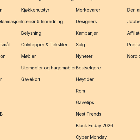
on
Kjøkkenutstyr
Merkevarer
Den an
reklamasjon
Interiør & Innredning
Designers
Jobbe
Belysning
Kampanjer
Affilia
rsmål
Gulvtepper & Tekstiler
Salg
Presse
jon
Møbler
Nyheter
Nordic
Utemøbler og hagemøbler
Bestselgere
r
Gavekort
Høytider
Rom
Gavetips
2B
Nest Trends
Black Friday 2026
Cyber Monday