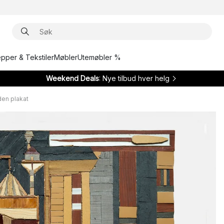
epper & Tekstiler
Møbler
Utemøbler %
Weekend Deals
: Nye tilbud hver helg
den plakat