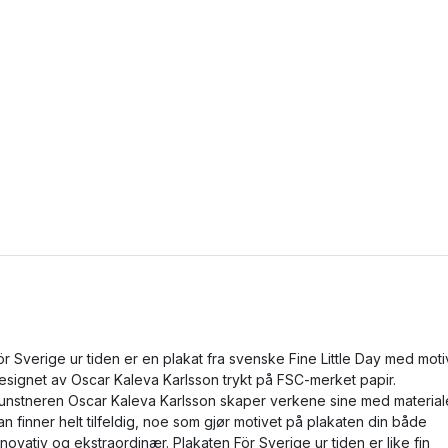
ör Sverige ur tiden er en plakat fra svenske Fine Little Day med moti
esignet av Oscar Kaleva Karlsson trykt på FSC-merket papir.
unstneren Oscar Kaleva Karlsson skaper verkene sine med material
an finner helt tilfeldig, noe som gjør motivet på plakaten din både
nnovativ og ekstraordinær. Plakaten För Sverige ur tiden er like fin