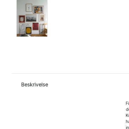
Beskrivelse
F
d
K
h
i