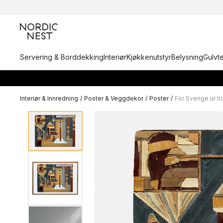
Servering & Borddekking
Interiør
Kjøkkenutstyr
Belysning
Gulvt
Interiør & Innredning
/
Poster & Veggdekor
/
Poster
/
För Sverige ur ti