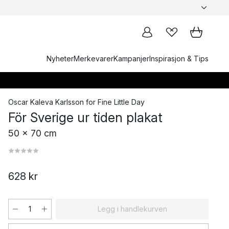
Nyheter
Merkevarer
Kampanjer
Inspirasjon & Tips
Oscar Kaleva Karlsson
for
Fine Little Day
För Sverige ur tiden plakat
50 x 70 cm
628 kr
Legg i handlekurven