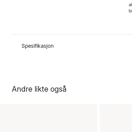
a
b
Spesifikasjon
Andre likte også