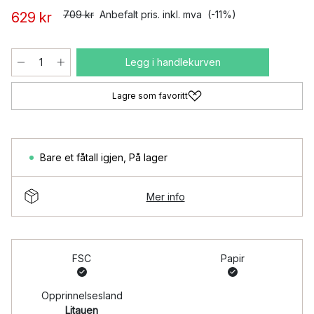
709 kr
Anbefalt pris. inkl. mva
(-11%)
629 kr
Legg i handlekurven
Lagre som favoritt
Bare et fåtall igjen
,
På lager
Mer info
FSC
Papir
Opprinnelsesland
Litauen