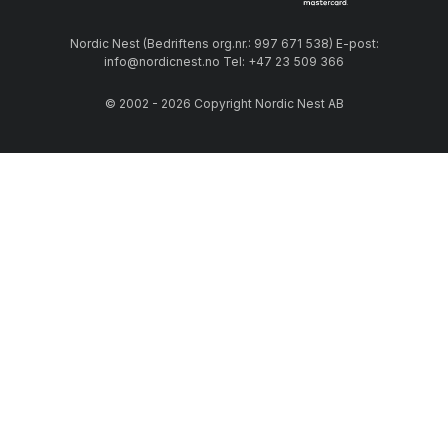
Nordic Nest (Bedriftens org.nr.: 997 671 538) E-post:
info@nordicnest.no Tel: +47 23 509 366
© 2002 - 2026 Copyright Nordic Nest AB